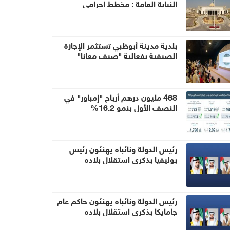
النيابة العامة : مخطط إجرامي
استهدف المساس بسيادة الدولة
وأمنها والزج باسمها في صراع لا صلة
لها به
بلدية مدينة أبوظبي تستثمر الإجازة
الصيفية بفعالية "صيف معانا"
468 مليون درهم أرباح "إمباور" في
النصف الأول بنمو 16.2%
رئيس الدولة ونائباه يهنئون رئيس
بوليفيا بذكرى استقلال بلاده
رئيس الدولة ونائباه يهنئون حاكم عام
جامايكا بذكرى استقلال بلاده