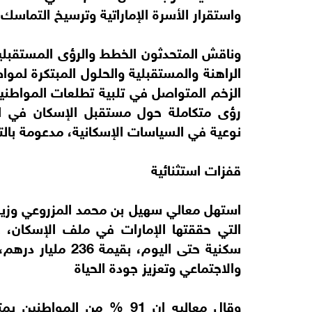
واستقرار الأسرة الإماراتية وترسيخ التماسك
وناقش المتحدثون الخطط والرؤى المستقبلية
الراهنة والمستقبلية والحلول المبتكرة لموا
الزخم المتواصل في تلبية تطلعات المواطنين
رؤى متكاملة حول مستقبل الإسكان في ال
نوعية في السياسات الإسكانية، مدعومة بالتق
قفزات استثنائية
استهل معالي سهيل بن محمد المزروعي وزير ال
سكنية حتى اليوم، ب
والاجتماعي وتعزيز جودة الحياة
وقال معاليه إن 91 % من ال