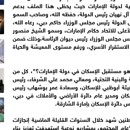
نية لدولة الإمارات حيث يحظى هذا الملف بدعم
آل نهيان رئيس الدولة، حفظه الله، وصاحب السمو
لدولة رئيس مجلس الوزراء حاكم دبي، رعاه الله،
على للاتحاد حكام الإمارات، وسمو الشيخ منصور
رئيس مجلس الوزراء رئيس ديوان الرئاسة،وذلك ضمن
الاستقرار الأسري، ورفع مستوى المعيشة والحياة
هو مستقبل الإسكان في دولة الإمارات؟"، كل من
والبنية التحتية، ومعالي محمد علي الشرفاء، رئيس
 هيئة أبوظبي للإسكان، وسعادة عمر بوشهاب رئيس
ن ومدير عام دائرة الأراضي والأملاك في دبي،
دائرة الإسكان بإمارة الشارقة.
ين شهد خلال السنوات القليلة الماضية إنجازات
ثنائية، تُوّجت خلال العام الحالي 2025 "عام المجتمع، بمشاريع نوعية استهدفت تعزيز بناء