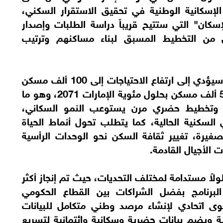
لإسكانية الوطنية في تحقيق الاستقرار السكني،
إسكان" التي ستتيح قريباً دراسة الطلبات وإصدار
ين من التخطيط المسبق لبناء مساكنهم وترتيب
وكشف معاليه أن النمو السكاني المتسارع سيؤدي إلى ارتفاع الاحتياجات إلى 100 ألف مسكن
بحلول عام 2030، ويتضاعف ليصل إلى 541 ألف مسكن بحلول مئوية الإمارات 2071، وهو ما
 وتخطيط حضري مرن يستوعب النمو السكاني،
سكنية الحالية، كما يتطلب تحول أنماط الحياة
لصغيرة، تغيير ثقافة السكن نحو الوحدات الرأسية
 الأجيال القادمة.
ولاً مستدامة لمختلف التحديات، حيث تم إنجاز أكثر
 البرنامج بفضل الشراكات بين القطاع الحكومي
 اتحادي لإنشاء مرصد وطني متكامل للبيانات
ية ويضم بيانات حضرية وسكانية وائتمانية لتسريع