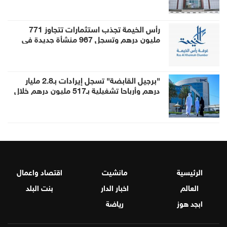
رأس الخيمة تجذب استثمارات تتجاوز 771
مليون درهم وتسجل 967 منشأة جديدة في
النصف الأول
"برجيل القابضة" تسجل إيرادات بـ2.8 مليار
درهم وأرباحا تشغيلية بـ517 مليون درهم خلال
النصف الأول
الرئيسية
مانشيت
اقتصاد واعمال
العالم
اخبار الدار
بنت البلد
ابجد هوز
رياضة