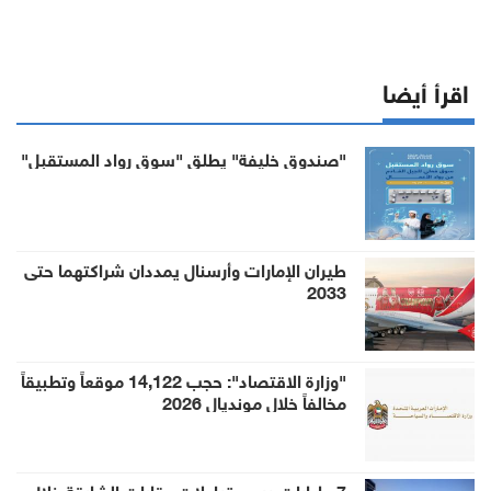
اقرأ أيضا
"صندوق خليفة" يطلق "سوق رواد المستقبل"
طيران الإمارات وأرسنال يمددان شراكتهما حتى
2033
"وزارة الاقتصاد": حجب 14,122 موقعاً وتطبيقاً
مخالفاً خلال مونديال 2026
7 مليارات درهم تداولات عقارات الشارقة خلال