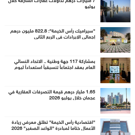
يوليو
"سيراميك رأس الخيمة": 822.8 مليون درهم
إجمالي الإيرادات في الربع الثاني
بمشاركة 117 جهة وطنية .. الاتحاد النسائي
العام يعقد اجتماعاً تنسيقياً استعداداً ليوم
المرأة الإماراتية 2026
1.65 مليار درهم قيمة التصرفات العقارية في
عجمان خلال يوليو 2026
"اقتصادية رأس الخيمة" تطلق معرض ريادة
الأعمال ختاما لمبادرة "الواعد الصغير" 2026