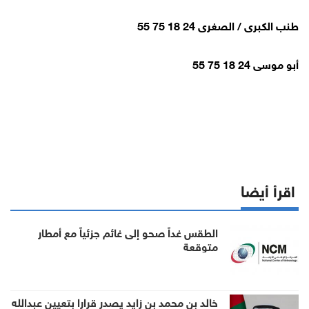
طنب الكبرى / الصغرى 24 18 75 55
أبو موسى 24 18 75 55
اقرأ أيضا
الطقس غداً صحو إلى غائم جزئياً مع أمطار
متوقعة
خالد بن محمد بن زايد يصدر قرارا بتعيين عبدالله