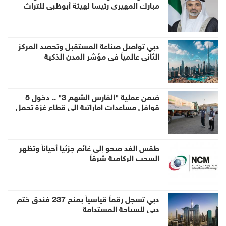
مبارك المهيري رئيسا لهيئة أبوظبي للتراث
دبي تواصل صناعة المستقبل وتحصد المركز
الثاني عالمياً في مؤشر المدن الذكية
ضمن عملية "الفارس الشهم 3" .. دخول 5
قوافل مساعدات إماراتية إلى قطاع غزة تحمل
1056 طناً من المساعدات الإنسانية
طقس الغد صحو إلى غائم جزئيا أحياناً وتظهر
السحب الركامية شرقاً
دبي تسجل رقماً قياسياً بمنح 237 فندق ختم
دبي للسياحة المستدامة