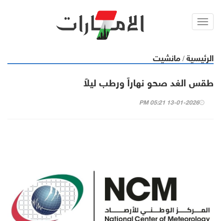
Toggl
navig
الرئيسية
مانشيت
/
طقس الغد صحو نهاراً ورطب ليلاً
13-01-2026 05:21 PM