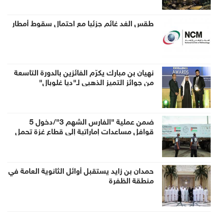
طقس الغد غائم جزئيا مع احتمال سقوط أمطار
نهيان بن مبارك يكرّم الفائزين بالدورة التاسعة
من جوائز التميز الذهبي لـ"ديا غلوبال"
ضمن عملية "الفارس الشهم 3"/دخول 5
قوافل مساعدات إماراتية إلى قطاع غزة تحمل
938 طناً من المساعدات الإنسانية
حمدان بن زايد يستقبل أوائل الثانوية العامة في
منطقة الظفرة