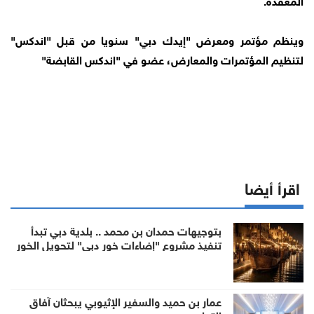
وينظم مؤتمر ومعرض "إيدك دبي" سنويا من قبل "اندكس"
لتنظيم المؤتمرات والمعارض، عضو في "اندكس القابضة"
اقرأ أيضا
بتوجيهات حمدان بن محمد .. بلدية دبي تبدأ
تنفيذ مشروع "إضاءات خور دبي" لتحويل الخور
إلى وجهة ليلية عالمية
عمار بن حميد والسفير الإثيوبي يبحثان آفاق