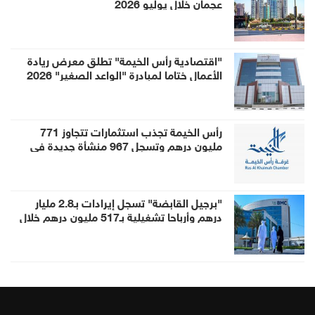
عجمان خلال يوليو 2026
"اقتصادية رأس الخيمة" تطلق معرض ريادة
الأعمال ختاما لمبادرة "الواعد الصغير" 2026
رأس الخيمة تجذب استثمارات تتجاوز 771
مليون درهم وتسجل 967 منشأة جديدة في
النصف الأول
"برجيل القابضة" تسجل إيرادات بـ2.8 مليار
درهم وأرباحا تشغيلية بـ517 مليون درهم خلال
النصف الأول