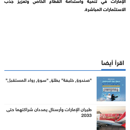
الإمارات في تنمية واستدامة القطاع الخاص وتعزيز جذب
الاستثمارات المباشرة.
اقرأ أيضا
"صندوق خليفة" يطلق "سوق رواد المستقبل"
طيران الإمارات وأرسنال يمددان شراكتهما حتى
2033