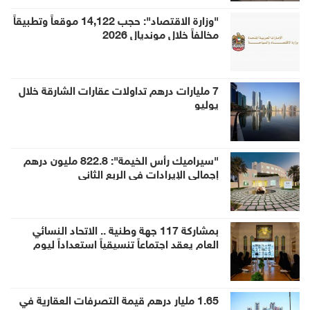
"وزارة الاقتصاد": حجب 14,122 موقعاً وتطبيقاً
مخالفاً خلال مونديال 2026
7 مليارات درهم تداولات عقارات الشارقة خلال
يوليو
"سيراميك رأس الخيمة": 822.8 مليون درهم
إجمالي الإيرادات في الربع الثاني
بمشاركة 117 جهة وطنية .. الاتحاد النسائي
العام يعقد اجتماعاً تنسيقياً استعداداً ليوم
المرأة الإماراتية 2026
1.65 مليار درهم قيمة التصرفات العقارية في