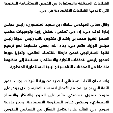
القطاعات المختلفة والاستفادة من الفرص الاستثمارية المتنوعة
التي تزخر بها القطاعات الاقتصادية في دبي.
وقال معالي المهندس سلطان بن سعيد المنصوري، رئيس مجلس
إدارة غرف دبي، إن دبي تمضي، بفضل رؤية وتوجيهات صاحب
السموّ الشيخ محمد بن راشد آل مكتوم، نائب رئيس الدولة رئيس
مجلس الوزراء حاكم دبي، رعاه الله، بخطى متسارعة نحو ترسيخ
ثقلها الإستراتيجي ضمن خارطة الاقتصاد العالمي، وتعزيز دورها
كمحور رئيسي لتدفقات التجارة والاستثمار، مستندة إلى منظومة
متكاملة من الممكنات التنافسية والبنية الاستثمارية المتطورة.
وأضاف أن الأداء الاستثنائي لتجديد عضوية الشركات يجسد عمق
الثقة التي يوليها مجتمع الأعمال لاقتصاد الإمارة، والذي يرتكز على
نموذج تنموي ديناميكي قائم على التنوع والابتكار والانفتاح
الاقتصادي، ويعكس كفاءة المنظومة الاقتصادية، ويبرز جاذبية
نموذج دبي القائم على التكامل الفعّال بين القطاعين الحكومي