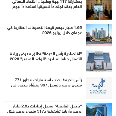
بمشاركة 117 جهة وطنية .. الاتحاد النسائي
العام يعقد اجتماعاً تنسيقياً استعداداً ليوم
المرأة الإماراتية 2026
1.65 مليار درهم قيمة التصرفات العقارية في
عجمان خلال يوليو 2026
"اقتصادية رأس الخيمة" تطلق معرض ريادة
الأعمال ختاما لمبادرة "الواعد الصغير" 2026
رأس الخيمة تجذب استثمارات تتجاوز 771
مليون درهم وتسجل 967 منشأة جديدة في
النصف الأول
"برجيل القابضة" تسجل إيرادات بـ2.8 مليار
درهم وأرباحا تشغيلية بـ517 مليون درهم خلال
النصف الأول