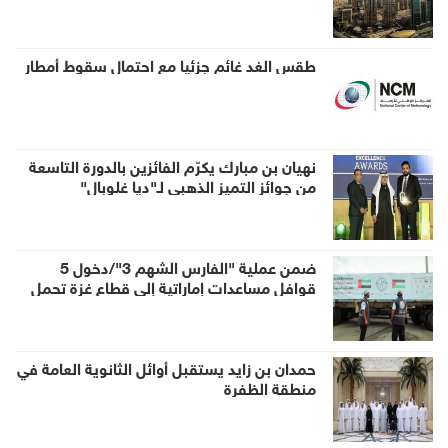
طقس الغد غائم جزئيا مع احتمال سقوط أمطار
نهيان بن مبارك يكرّم الفائزين بالدورة التاسعة
من جوائز التميز الذهبي لـ"ديا غلوبال"
ضمن عملية "الفارس الشهم 3"/دخول 5
قوافل مساعدات إماراتية إلى قطاع غزة تحمل
938 طناً من المساعدات الإنسانية
حمدان بن زايد يستقبل أوائل الثانوية العامة في
منطقة الظفرة