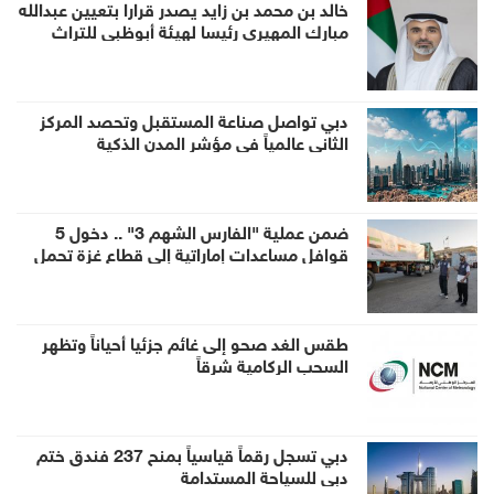
خالد بن محمد بن زايد يصدر قرارا بتعيين عبدالله
مبارك المهيري رئيسا لهيئة أبوظبي للتراث
دبي تواصل صناعة المستقبل وتحصد المركز
الثاني عالمياً في مؤشر المدن الذكية
ضمن عملية "الفارس الشهم 3" .. دخول 5
قوافل مساعدات إماراتية إلى قطاع غزة تحمل
1056 طناً من المساعدات الإنسانية
طقس الغد صحو إلى غائم جزئيا أحياناً وتظهر
السحب الركامية شرقاً
دبي تسجل رقماً قياسياً بمنح 237 فندق ختم
دبي للسياحة المستدامة