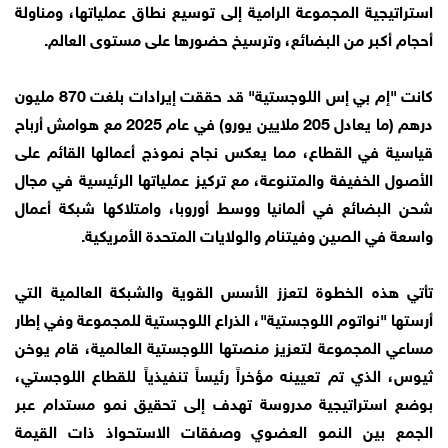
استراتيجية المجموعة الرامية إلى توسيع نطاق عملياتها، ومناولة
أحجام أكبر من البضائع، وترسيخ حضورها على مستوى العالم.
كانت "إم بي إس اللوجستية" قد حققت إيرادات بلغت 870 مليون
درهم (ما يعادل 205 ملايين يورو) في عام 2025 مع هوامش أرباح
قياسية في القطاع، مما يعكس نجاح نموذج أعمالها القائم على
الأصول الخفيفة والمتنوعة، مع تركيز عملياتها الرئيسية في مجال
شحن البضائع في ألمانيا ووسط أوروبا، وامتلاكها شبكة أعمال
واسعة في الصين وفيتنام والولايات المتحدة الأمريكية.
تأتي هذه الخطوة لتعزز الأسس القوية والشبكة العالمية التي
أرستها "نواتوم اللوجستية"، الذراع اللوجستية للمجموعة وفي إطار
مساعي المجموعة لتعزيز منصتها اللوجستية العالمية، قام يوخن
ثيوس، الذي تم تعيينه مؤخراً رئيساً تنفيذياً للقطاع اللوجستي،
بوضع استراتيجية مدروسة تهدف إلى تحقيق نمو مستدام عبر
الجمع بين النمو العضوي وصفقات الاستحواذ ذات القيمة