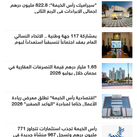
"سيراميك رأس الخيمة": 822.8 مليون درهم
إجمالي الإيرادات في الربع الثاني
بمشاركة 117 جهة وطنية .. الاتحاد النسائي
العام يعقد اجتماعاً تنسيقياً استعداداً ليوم
المرأة الإماراتية 2026
1.65 مليار درهم قيمة التصرفات العقارية في
عجمان خلال يوليو 2026
"اقتصادية رأس الخيمة" تطلق معرض ريادة
الأعمال ختاما لمبادرة "الواعد الصغير" 2026
رأس الخيمة تجذب استثمارات تتجاوز 771
مليون درهم وتسجل 967 منشأة جديدة في