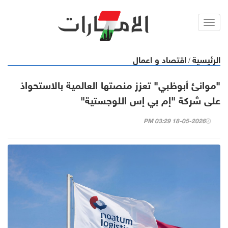
Toggl
navig
الرئيسية
اقتصاد و اعمال
/
"موانئ أبوظبي" تعزز منصتها العالمية بالاستحواذ
على شركة "إم بي إس اللوجستية"
18-05-2026 03:29 PM