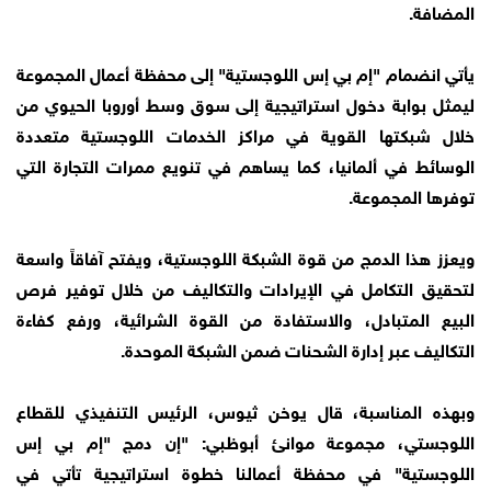
المضافة.
يأتي انضمام "إم بي إس اللوجستية" إلى محفظة أعمال المجموعة
ليمثل بوابة دخول استراتيجية إلى سوق وسط أوروبا الحيوي من
خلال شبكتها القوية في مراكز الخدمات اللوجستية متعددة
الوسائط في ألمانيا، كما يساهم في تنويع ممرات التجارة التي
توفرها المجموعة.
ويعزز هذا الدمج من قوة الشبكة اللوجستية، ويفتح آفاقاً واسعة
لتحقيق التكامل في الإيرادات والتكاليف من خلال توفير فرص
البيع المتبادل، والاستفادة من القوة الشرائية، ورفع كفاءة
التكاليف عبر إدارة الشحنات ضمن الشبكة الموحدة.
وبهذه المناسبة، قال يوخن ثيوس، الرئيس التنفيذي للقطاع
اللوجستي، مجموعة موانئ أبوظبي: "إن دمج "إم بي إس
اللوجستية" في محفظة أعمالنا خطوة استراتيجية تأتي في