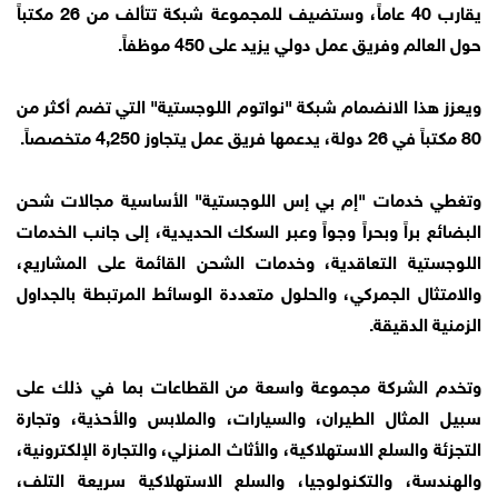
يقارب 40 عاماً، وستضيف للمجموعة شبكة تتألف من 26 مكتباً
حول العالم وفريق عمل دولي يزيد على 450 موظفاً.
ويعزز هذا الانضمام شبكة "نواتوم اللوجستية" التي تضم أكثر من
80 مكتباً في 26 دولة، يدعمها فريق عمل يتجاوز 4,250 متخصصاً.
وتغطي خدمات "إم بي إس اللوجستية" الأساسية مجالات شحن
البضائع براً وبحراً وجواً وعبر السكك الحديدية، إلى جانب الخدمات
اللوجستية التعاقدية، وخدمات الشحن القائمة على المشاريع،
والامتثال الجمركي، والحلول متعددة الوسائط المرتبطة بالجداول
الزمنية الدقيقة.
وتخدم الشركة مجموعة واسعة من القطاعات بما في ذلك على
سبيل المثال الطيران، والسيارات، والملابس والأحذية، وتجارة
التجزئة والسلع الاستهلاكية، والأثاث المنزلي، والتجارة الإلكترونية،
والهندسة، والتكنولوجيا، والسلع الاستهلاكية سريعة التلف،