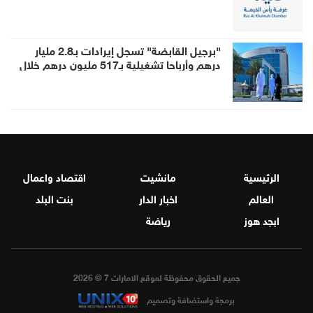
النصف الأول
"برجيل القابضة" تسجل إيرادات بـ2.8 مليار
درهم وأرباحا تشغيلية بـ517 مليون درهم خلال
النصف الأول
الرئيسية
مانشيت
اقتصاد واعمال
العالم
اخبار الدار
بنت البلد
ابجد هوز
رياضة
جميع الحقوق محفوظة لموقع الامارات 7 © 2026
برمجة واستضافة وتصميم