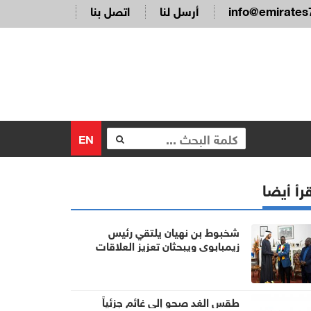
info@emirates
أرسل لنا
اتصل بنا
EN
رأ أيضا
شخبوط بن نهيان يلتقي رئيس
زيمبابوي ويبحثان تعزيز العلاقات
الثنائية
طقس الغد صحو إلى غائم جزئياً