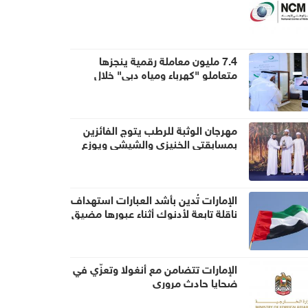
7.4 مليون معاملة رقمية ينجزها
متعاملو "كهرباء ومياه دبي" خلال
النصف الأول
مهرجان الوثبة للرطب يتوج الفائزين
بمسابقتي الخنيزي والشيشي ويوزع
جوائز بقيمة 397 ألف درهم
الإمارات تُدين بأشد العبارات استهداف
ناقلة تابعة لأدنوك أثناء عبورها مضيق
هرمز
الإمارات تتضامن مع أنغولا وتعزّي في
ضحايا حادث مروري