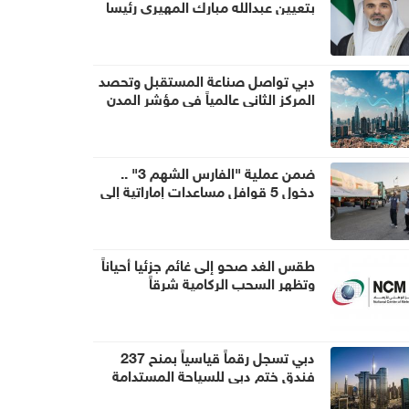
بتعيين عبدالله مبارك المهيري رئيسا
لهيئة أبوظبي للتراث
دبي تواصل صناعة المستقبل وتحصد
المركز الثاني عالمياً في مؤشر المدن
الذكية
ضمن عملية "الفارس الشهم 3" ..
دخول 5 قوافل مساعدات إماراتية إلى
قطاع غزة تحمل 1056 طناً من
المساعدات الإنسانية
طقس الغد صحو إلى غائم جزئيا أحياناً
وتظهر السحب الركامية شرقاً
دبي تسجل رقماً قياسياً بمنح 237
فندق ختم دبي للسياحة المستدامة