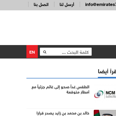
info@emirates
أرسل لنا
اتصل بنا
EN
رأ أيضا
الطقس غداً صحو إلى غائم جزئياً مع
أمطار متوقعة
خالد بن محمد بن زايد يصدر قرارا