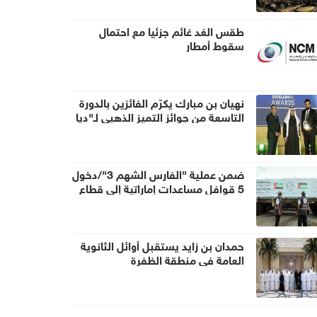
طقس الغد غائم جزئيا مع احتمال
سقوط أمطار
نهيان بن مبارك يكرّم الفائزين بالدورة
التاسعة من جوائز التميز الذهبي لـ"ديا
غلوبال"
ضمن عملية "الفارس الشهم 3"/دخول
5 قوافل مساعدات إماراتية إلى قطاع
غزة تحمل 938 طناً من المساعدات
الإنسانية
حمدان بن زايد يستقبل أوائل الثانوية
العامة في منطقة الظفرة