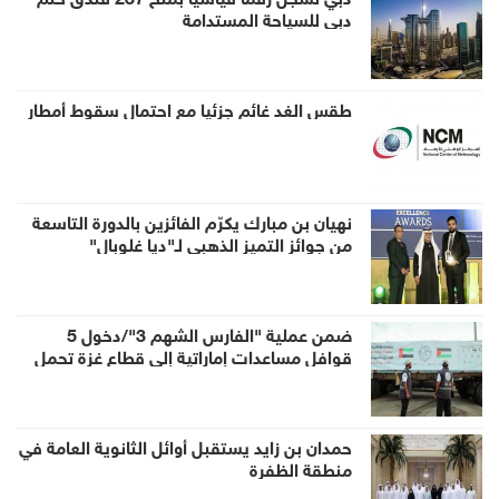
دبي للسياحة المستدامة
طقس الغد غائم جزئيا مع احتمال سقوط أمطار
نهيان بن مبارك يكرّم الفائزين بالدورة التاسعة
من جوائز التميز الذهبي لـ"ديا غلوبال"
ضمن عملية "الفارس الشهم 3"/دخول 5
قوافل مساعدات إماراتية إلى قطاع غزة تحمل
938 طناً من المساعدات الإنسانية
حمدان بن زايد يستقبل أوائل الثانوية العامة في
منطقة الظفرة