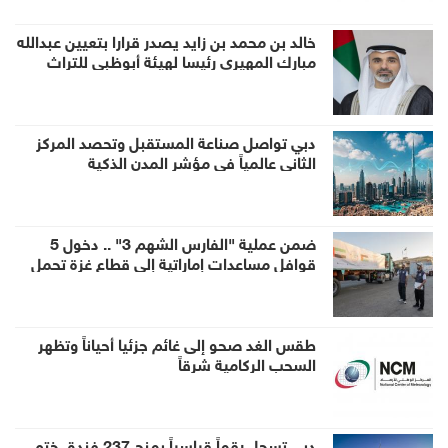
خالد بن محمد بن زايد يصدر قرارا بتعيين عبدالله
مبارك المهيري رئيسا لهيئة أبوظبي للتراث
دبي تواصل صناعة المستقبل وتحصد المركز
الثاني عالمياً في مؤشر المدن الذكية
ضمن عملية "الفارس الشهم 3" .. دخول 5
قوافل مساعدات إماراتية إلى قطاع غزة تحمل
1056 طناً من المساعدات الإنسانية
طقس الغد صحو إلى غائم جزئيا أحياناً وتظهر
السحب الركامية شرقاً
دبي تسجل رقماً قياسياً بمنح 237 فندق ختم