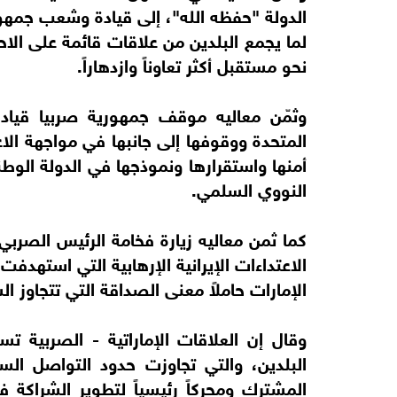
الدولة "حفظه الله"، إلى قيادة وشعب جمهورية
لما يجمع البلدين من علاقات قائمة على الاح
نحو مستقبل أكثر تعاوناً وازدهاراً.
وثمّن معاليه موقف جمهورية صربيا قيادة و
المتحدة ووقوفها إلى جانبها في مواجهة الاعت
أمنها واستقرارها ونموذجها في الدولة الوطن
النووي السلمي.
كما ثمن معاليه زيارة فخامة الرئيس الصربي
الاعتداءات الإيرانية الإرهابية التي استهدفت
الإمارات حاملاً معنى الصداقة التي تتجاوز ا
وقال إن العلاقات الإماراتية - الصربية ت
البلدين، والتي تجاوزت حدود التواصل الس
المشترك ومحركاً رئيسياً لتطوير الشراكة ف