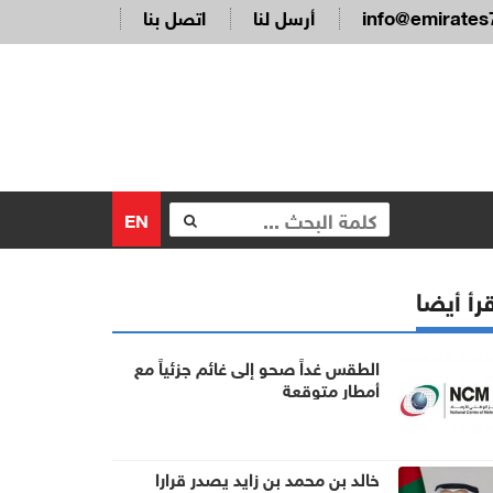
info@emirates
أرسل لنا
اتصل بنا
EN
رأ أيضا
الطقس غداً صحو إلى غائم جزئياً مع
أمطار متوقعة
خالد بن محمد بن زايد يصدر قرارا