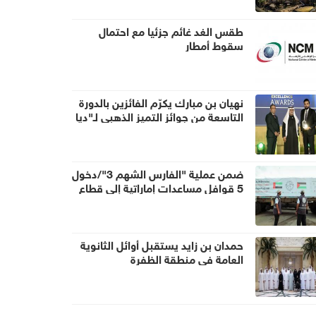
طقس الغد غائم جزئيا مع احتمال
سقوط أمطار
نهيان بن مبارك يكرّم الفائزين بالدورة
التاسعة من جوائز التميز الذهبي لـ"ديا
غلوبال"
ضمن عملية "الفارس الشهم 3"/دخول
5 قوافل مساعدات إماراتية إلى قطاع
غزة تحمل 938 طناً من المساعدات
الإنسانية
حمدان بن زايد يستقبل أوائل الثانوية
العامة في منطقة الظفرة