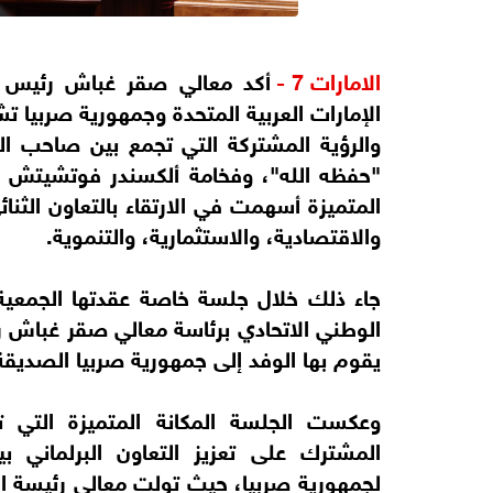
الامارات 7 -
أكد معالي صقر غباش رئيس ال
الإمارات العربية المتحدة وجمهورية صربيا تش
والرؤية المشتركة التي تجمع بين صاحب ال
"حفظه الله"، وفخامة ألكسندر فوتشيتش رئ
المتميزة أسهمت في الارتقاء بالتعاون الثن
والاقتصادية، والاستثمارية، والتنموية.
جاء ذلك خلال جلسة خاصة عقدتها الجمعية
الوطني الاتحادي برئاسة معالي صقر غباش ر
يقوم بها الوفد إلى جمهورية صربيا الصديقة
وعكست الجلسة المكانة المتميزة التي تح
المشترك على تعزيز التعاون البرلماني ب
لجمهورية صربيا، حيث تولت معالي رئيسة ال