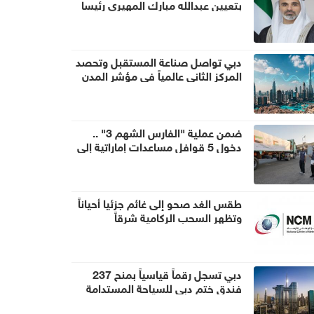
بتعيين عبدالله مبارك المهيري رئيسا
لهيئة أبوظبي للتراث
دبي تواصل صناعة المستقبل وتحصد
المركز الثاني عالمياً في مؤشر المدن
الذكية
ضمن عملية "الفارس الشهم 3" ..
دخول 5 قوافل مساعدات إماراتية إلى
قطاع غزة تحمل 1056 طناً من
المساعدات الإنسانية
طقس الغد صحو إلى غائم جزئيا أحياناً
وتظهر السحب الركامية شرقاً
دبي تسجل رقماً قياسياً بمنح 237
فندق ختم دبي للسياحة المستدامة