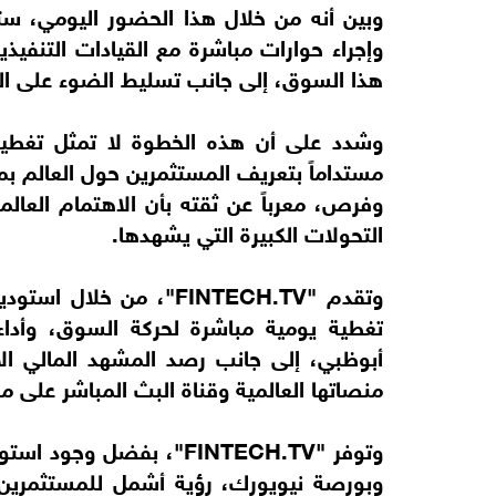
وبين أنه من خلال هذا الحضور اليومي، ست
وإجراء حوارات مباشرة مع القيادات التنفي
هذا السوق، إلى جانب تسليط الضوء على الشر
وشدد على أن هذه الخطوة لا تمثل تغطية 
مستداماً بتعريف المستثمرين حول العالم ب
وفرص، معرباً عن ثقته بأن الاهتمام العا
التحولات الكبيرة التي يشهدها.
وتقدم "FINTECH.TV"، من
تغطية يومية مباشرة لحركة السوق، وأدا
أبوظبي، إلى جانب رصد المشهد المالي ال
منصاتها العالمية وقناة البث المباشر على مد
وتوفر "FINTECH.TV"، بفض
وبورصة نيويورك، رؤية أشمل للمستثمرين ح