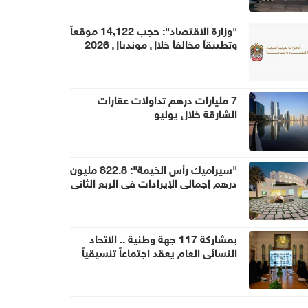
"وزارة الاقتصاد": حجب 14,122 موقعاً
وتطبيقاً مخالفاً خلال مونديال 2026
7 مليارات درهم تداولات عقارات
الشارقة خلال يوليو
"سيراميك رأس الخيمة": 822.8 مليون
درهم إجمالي الإيرادات في الربع الثاني
بمشاركة 117 جهة وطنية .. الاتحاد
النسائي العام يعقد اجتماعاً تنسيقياً
استعداداً ليوم المرأة الإماراتية 2026