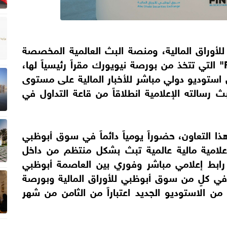
أوراق المالية، ومنصة البث العالمية المخصصة
لرواد الأعمال والمستثمرين "FINTECH.TV" التي تتخذ من بورصة نيويورك مقراً رئيسياً لها،
استوديو دولي مباشر للأخبار المالية على مستوى
رسالته الإعلامية انطلاقاً من قاعة التداول في
FINTECH"، بموجب هذا التعاون، حضوراً يومياً دائماً في سوق أبوظبي
إعلامية مالية عالمية تبث بشكل منتظم من داخل
بط إعلامي مباشر وفوري بين العاصمة أبوظبي
ي كلٍ من سوق أبوظبي للأوراق المالية وبورصة
ن الاستوديو الجديد اعتباراً من الثامن من شهر