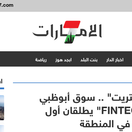
7.com
اخبار الدار
بنت البلد
ابجد هوز
رياضة
اق
تريت" .. سوق أبوظبي
للأوراق المالية و"FINTECH.TV" يطلقان أول
في المنطقة