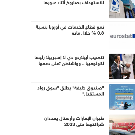
للاستهداف بصاروخ أثناء عبورها
مضيق هرمز
نمو قطاع الخدمات في أوروبا بنسبة
0.8 % خلال مايو
تنصيب أبيلاردو دي لا إسبرييلا رئيسا
لكولومبيا .. وواشنطن تعلن دعمها
بمساعدات أمنية بمليار دولار
"صندوق خليفة" يطلق "سوق رواد
المستقبل"
طيران الإمارات وأرسنال يمددان
شراكتهما حتى 2033