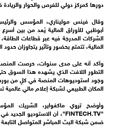
دورها كمركز دولي للفرص والحوار والريادة ف
أبوظبي للأوراق المالية يُعد من بين أسرع 
الشركات المدرجة فيه عبر قطاعات الطاقة، وا
المالية، تتمتع بحضور وتأثير يتجاوزان حدود ا
وأكد أنه على مدى سنوات، حرصت المنصة على
التطور اللافت الذي يشهده هذا السوق حتى أص
وجود استوديوهات المنصة في كلٍ من بورص
المكان الطبيعي لشبكة إعلام مالي عالمية تسع
وأوضح تروي ماكغواير، الشريك المؤس
"FINTECH.TV"، أن الاستوديو ال
ضمن شبكة البث المباشر المتواصل التابعة 