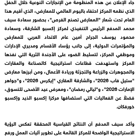
جاء الإعلان عن هذه المنظومة من الإنجازات النوعية خلال الحفل
الذي نظمه المركز احتفاء باليوم العالمي للمعارض، الذي أقيم هذا
العام تحت شعار "المعارض تصنع الفرص"، بحضور سعادة سيف
محمد المدفع الرئيس التنفيذي لمركز إكسبو الشارقة، وسعادة
محمود يوسف الجراح أمين عام الاتحاد العربي للمعارض
والمؤتمرات الدولية، إلى جانب رؤساء الأقسام ومديري الإدارات
وموظفي المركز، لتسليط الضوء على الأجندة الثرية التي نفذها
المركز واستهدفت قطاعات استراتيجية كالصناعة والعقارات
والمجوهرات والزراعة والتجزئة وريادة الأعمال، ومن أبرزها معارض
"ستيل فاب 2026"، والشارقة العقاري "إيكرس 2026"، و"جواهر
الإمارات 2026"، و"ليالي رمضان"، ومعرض عيد الأضحى للتسوق،
فضلاً عن الفعاليات التي استضافها مركزا إكسبو الذيد وإكسبو
خورفكان.
وأكد سيف المدفع أن النتائج القياسية المحققة تعكس الرؤية
الاستراتيجية الواضحة للمركز القائمة على تطوير آليات العمل ورفع