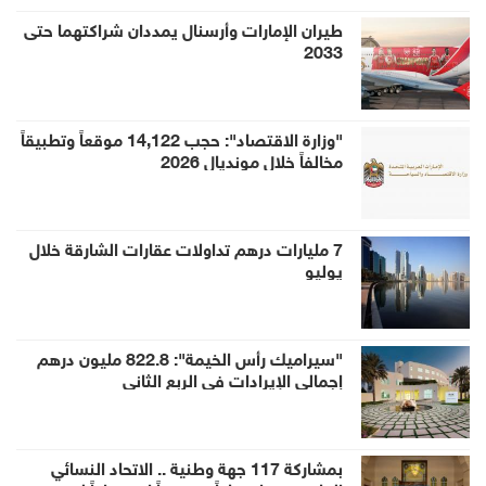
طيران الإمارات وأرسنال يمددان شراكتهما حتى
2033
"وزارة الاقتصاد": حجب 14,122 موقعاً وتطبيقاً
مخالفاً خلال مونديال 2026
7 مليارات درهم تداولات عقارات الشارقة خلال
يوليو
"سيراميك رأس الخيمة": 822.8 مليون درهم
إجمالي الإيرادات في الربع الثاني
بمشاركة 117 جهة وطنية .. الاتحاد النسائي