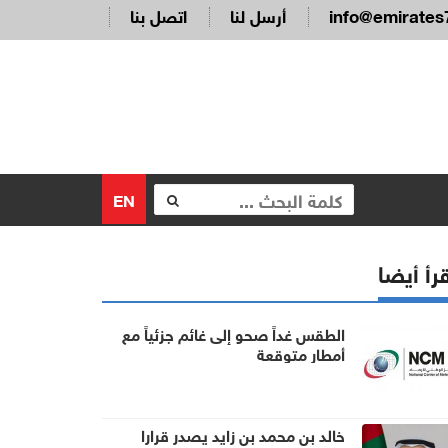
info@emirates
أرسل لنا
اتصل بنا
EN
رأ أيضا
الطقس غداً صحو إلى غائم جزئياً مع
أمطار متوقعة
خالد بن محمد بن زايد يصدر قرارا