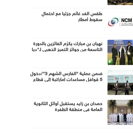
طقس الغد غائم جزئيا مع احتمال
سقوط أمطار
نهيان بن مبارك يكرّم الفائزين بالدورة
التاسعة من جوائز التميز الذهبي لـ"ديا
غلوبال"
ضمن عملية "الفارس الشهم 3"/دخول
5 قوافل مساعدات إماراتية إلى قطاع
غزة تحمل 938 طناً من المساعدات
الإنسانية
حمدان بن زايد يستقبل أوائل الثانوية
العامة في منطقة الظفرة