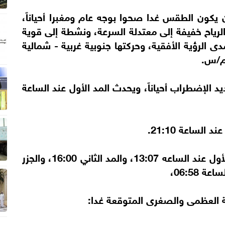
 يكون الطقس غدا صحوا بوجه عام ومغبرا أحياناً،
الرياح خفيفة إلى معتدلة السرعة، ونشطة إلى قوية
 مدى الرؤية الأفقية، وحركتها جنوبية غربية - شمالية
الإضطراب أحياناً، ويحدث المد الأول عند الساعة
وفي بحر عمان الموج خفيف، ويحدث المد الأول عند الساعه 13:07، والمد الثاني 16:00، والجزر
ة العظمى والصغرى المتوقعة غدا: