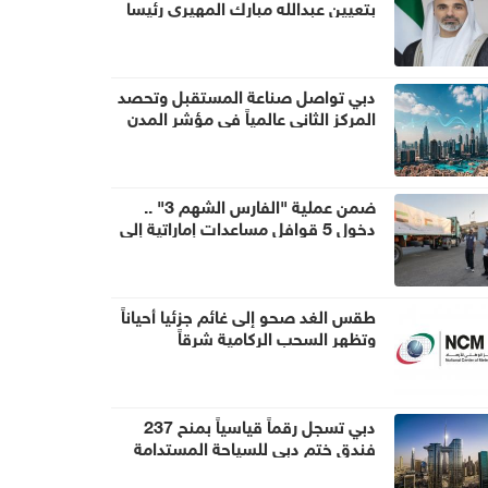
بتعيين عبدالله مبارك المهيري رئيسا
لهيئة أبوظبي للتراث
دبي تواصل صناعة المستقبل وتحصد
المركز الثاني عالمياً في مؤشر المدن
الذكية
ضمن عملية "الفارس الشهم 3" ..
دخول 5 قوافل مساعدات إماراتية إلى
قطاع غزة تحمل 1056 طناً من
المساعدات الإنسانية
طقس الغد صحو إلى غائم جزئيا أحياناً
وتظهر السحب الركامية شرقاً
دبي تسجل رقماً قياسياً بمنح 237
فندق ختم دبي للسياحة المستدامة