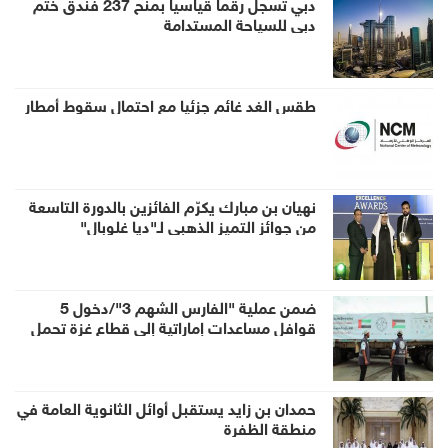
دبي تسجل رقماً قياسياً بمنح 237 فندق ختم
دبي للسياحة المستدامة
طقس الغد غائم جزئيا مع احتمال سقوط أمطار
نهيان بن مبارك يكرّم الفائزين بالدورة التاسعة
من جوائز التميز الذهبي لـ"ديا غلوبال"
ضمن عملية "الفارس الشهم 3"/دخول 5
قوافل مساعدات إماراتية إلى قطاع غزة تحمل
938 طناً من المساعدات الإنسانية
حمدان بن زايد يستقبل أوائل الثانوية العامة في
منطقة الظفرة