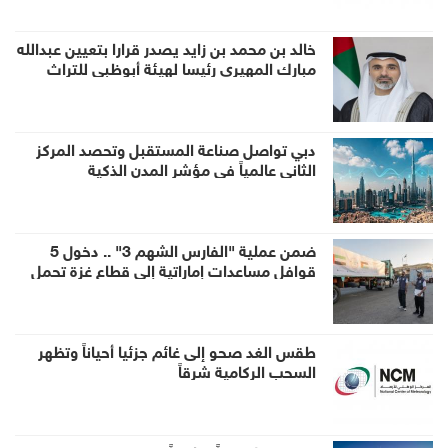
خالد بن محمد بن زايد يصدر قرارا بتعيين عبدالله
مبارك المهيري رئيسا لهيئة أبوظبي للتراث
دبي تواصل صناعة المستقبل وتحصد المركز
الثاني عالمياً في مؤشر المدن الذكية
ضمن عملية "الفارس الشهم 3" .. دخول 5
قوافل مساعدات إماراتية إلى قطاع غزة تحمل
1056 طناً من المساعدات الإنسانية
طقس الغد صحو إلى غائم جزئيا أحياناً وتظهر
السحب الركامية شرقاً