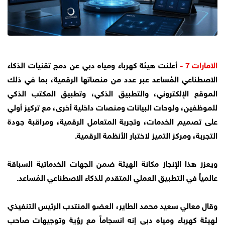
الامارات 7 -
أعلنت هيئة كهرباء ومياه دبي عن دمج تقنيات الذكاء
الاصطناعي المُساعد عبر عدد من منصاتها الرقمية، بما في ذلك
الموقع الإلكتروني، والتطبيق الذكي، وتطبيق المكتب الذكي
للموظفين، ولوحات البيانات ومنصات داخلية أخرى، مع تركيز أولي
على تصميم الخدمات، وتجربة المتعامل الرقمية، ومراقبة جودة
التجربة، ومركز التميز لاختبار الأنظمة الرقمية.
ويعزز هذا الإنجاز مكانة الهيئة ضمن الجهات الخدماتية السباقة
عالمياً في التطبيق العملي المتقدم للذكاء الاصطناعي المُساعد.
وقال معالي سعيد محمد الطاير، العضو المنتدب الرئيس التنفيذي
لهيئة كهرباء ومياه دبي إنه انسجاماً مع رؤية وتوجيهات صاحب