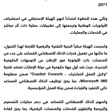
2071.
وتأتي هذه الخطوة امتداداً لنهج الهيئة الاستباقي في استشراف
الأولويات الوطنية وترجمتها إلى تطبيقات عملية ذات أثر مباشر
في الخدمات والعمليات.
وأسست الهيئة مبكراً البنية التقنية والرقمية اللازمة لهذا التحول،
ما مكّنها من تفعيل قدرات الذكاء الاصطناعي المُساعد على عدد من
المنصات ذات الأولوية فور الإعلان عن التوجهات الحكومية
الجديدة، حيث تعد أول جهة حكومية في دولة الإمارات تعتمد تقنية
"وكيل العمل المشترك - Copilot Cowork" ضمن منظومة
Microsoft 365، بما يعزز توظيف الذكاء الاصطناعي المساعد
ذاتي التنفيذ والقيادة ضمن بيئة العمل المؤسسية.
وأسهم الذكاء الاصطناعي المُساعد في دعم عمليات التصميم
والبرمجة والتطوير للخدمات والمنصات الرقمية، بما يعزز كفاءة