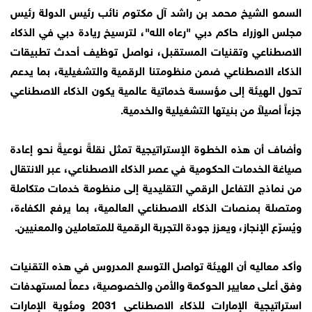
السمو الشيخ محمد بن راشد آل مكتوم نائب رئيس الدولة رئيس
مجلس الوزراء حاكم دبي "رعاه الله"، لترسيخ ريادة دبي في الذكاء
الاصطناعي وتقنيات المستقبل، نواصل توظيف أحدث تطبيقات
الذكاء الاصطناعي ضمن منظومتنا الرقمية والتشغيلية، بما يدعم
تحول الهيئة إلى مؤسسة خدماتية عالمية يكون الذكاء الاصطناعي
جزءاً أصيلاً من بنيتها التشغيلية والخدمية.
وأضاف أن هذه الخطوة الإستراتيجية تمثل نقلةً نوعيةً نحو إعادة
صياغة الخدمات الحكومية في عصر الذكاء الاصطناعي، عبر الانتقال
من نماذج التفاعل الرقمي التقليدية إلى منظومة خدمات متكاملة
ومتصلة بمنصات الذكاء الاصطناعي العالمية، بما يرفع الكفاءة،
ويُسرّع الإنجاز، ويعزز جودة التجربة الرقمية للمتعاملين والمعنيين.
وأكد معاليه أن الهيئة تواصل التوسع المدروس في هذه التقنيات
وفق أعلى معايير الحوكمة والأمن والخصوصية، دعماً لمستهدفات
استراتيجية الإمارات للذكاء الاصطناعي 2031 ومئوية الإمارات