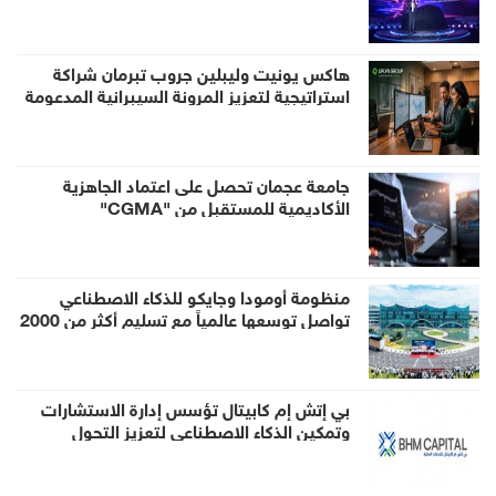
حول العالم قبيل إطلاقها في الإمارات
هاكس يونيت وليبلين جروب تبرمان شراكة
استراتيجية لتعزيز المرونة السيبرانية المدعومة
بالذكاء الاصطناعي في منطقة الخليج
جامعة عجمان تحصل على اعتماد الجاهزية
الأكاديمية للمستقبل من "CGMA"
منظومة أومودا وجايكو للذكاء الاصطناعي
تواصل توسعها عالمياً مع تسليم أكثر من 2000
روبوت AiMOGA إلى الأسواق الخارجية
بي إتش إم كابيتال تؤسس إدارة الاستشارات
وتمكين الذكاء الاصطناعي لتعزيز التحول
المؤسسي المدعوم بالذكاء الاصطناعي