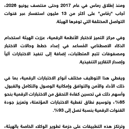
ومنذ إطلاق رماس في عام 2017 وحتى منتصف يونيو 2026،
أجاب "رمّاس" على أكثر من 13 مليون استفسار عبر قنوات
التواصل المختلفة التي توفرها الهيئة.
وفي مركز التميز لاختبار الأنظمة الرقمية، عززت الهيئة استخدام
الذكاء الاصطناعي المُساعد في إعداد خطط وحالات الاختبار
ومصفوفات تتبع المتطلبات، إضافة إلى تنفيذ الاختبارات آلياً
وإصدار التقارير التنفيذية.
ويغطي هذا التوظيف مختلف أنواع الاختبارات الرقمية، بما في
ذلك الأداء والأمن والتوافق وإمكانية الوصول والتكامل والقبول.
وأسهم ذلك في تحسين كفاءة التحقق من الاختبارات الرقمية بنحو
85%، وتوسيع نطاق تغطية الاختبارات المؤتمتة، وتعزيز جودة
القنوات الرقمية بنسبة تصل إلى 93%.
وترتكز هذه التطبيقات على حزمة تطوير الوكلاء الخاصة بالهيئة،