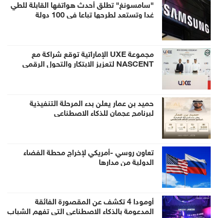
"سامسونغ" تطلق أحدث هواتفها القابلة للطي
غدا وتستعد لطرحها تباعا في 100 دولة
مجموعة UXE الإماراتية توقع شراكة مع
NASCENT لتعزيز الابتكار والتحول الرقمي
حميد بن عمار يعلن بدء المرحلة التنفيذية
لبرنامج عجمان للذكاء الاصطناعي
تعاون روسي -أمريكي لإخراج محطة الفضاء
الدولية من مدارها
أومودا 4 تكشف عن المقصورة الفائقة
المدعومة بالذكاء الاصطناعي التي تفهم الشباب