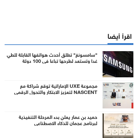
اقرأ أيضا
"سامسونغ" تطلق أحدث هواتفها القابلة للطي
غدا وتستعد لطرحها تباعا في 100 دولة
مجموعة UXE الإماراتية توقع شراكة مع
NASCENT لتعزيز الابتكار والتحول الرقمي
حميد بن عمار يعلن بدء المرحلة التنفيذية
لبرنامج عجمان للذكاء الاصطناعي