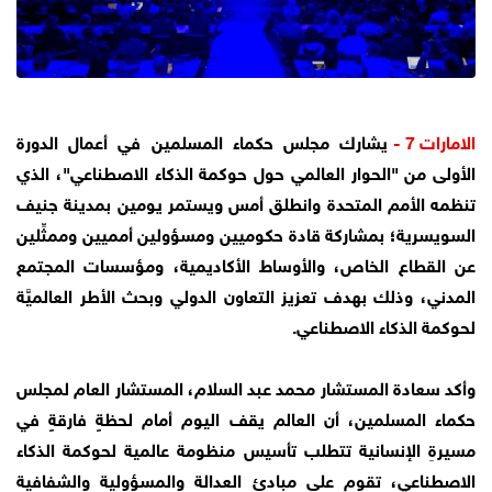
الامارات 7 -
يشارك مجلس حكماء المسلمين في أعمال الدورة
الأولى من "الحوار العالمي حول حوكمة الذكاء الاصطناعي"، الذي
تنظمه الأمم المتحدة وانطلق أمس ويستمر يومين بمدينة جنيف
السويسرية؛ بمشاركة قادة حكوميين ومسؤولين أمميين وممثِّلين
عن القطاع الخاص، والأوساط الأكاديمية، ومؤسسات المجتمع
المدني، وذلك بهدف تعزيز التعاون الدولي وبحث الأطر العالميَّة
لحوكمة الذكاء الاصطناعي.
وأكد سعادة المستشار محمد عبد السلام، المستشار العام لمجلس
حكماء المسلمين، أن العالم يقف اليوم أمام لحظةٍ فارقةٍ في
مسيرةِ الإنسانية تتطلب تأسيس منظومة عالمية لحوكمة الذكاء
الاصطناعي، تقوم على مبادئ العدالة والمسؤولية والشفافية