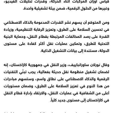
قياس أوزان المركبات أثناء الحركة، وقدرات تحليلات الفيديو،
وغيرها من الحلول الرقمية، ضمن بيئة تشغيلية واحدة.
ومن المتوقع أن يسهم نشر القدرات المدعومة بالذكاء الاصطناعي
في تحسين السلامة على الطرق، وتعزيز الرقابة التنظيمية، وزيادة
القدرة على رصد المخالفات المرتبطة بقطاع النقل، وحماية البنية
التحتية للطرق، وتمكين عمليات نقل أكثر كفاءة على مستوى
الدولة، مستندة إلى بيانات التشغيل الذكية.
وقال نورلان ساورانباييف، وزير النقل في جمهورية كازاخستان، إنه
لضمان تشغيل منظومة نقل حديثة بفعالية، يجب تبنّي التقنيات
الرقمية والذكاء الاصطناعي على نطاق واسع، وستسهم مبادرات
من هذا النوع في تعزيز السلامة على الطرق، وضمان مستويات
أعلى من الشفافية في عمليات النقل، والارتقاء بإدارة قطاع النقل
في كازاخستان إلى مستوى جديد كلياً.