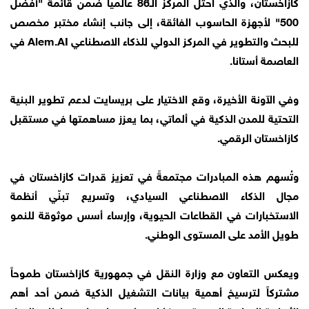
كازاخستان، والذي احتل المركز الـ86 عالمياً ضمن قائمة "أفضل
500" لأجهزة الحاسوب الفائقة، إلى جانب إنشاء مختبر مخصص
للبحث والتطوير في المركز الدولي للذكاء الاصطناعي Alem.AI في
العاصمة أستانا.
وفي الآونة الأخيرة، وقع الاختيار على بريسايت لدعم تطوير البنية
التحتية للمدن الذكية في ألماتي، بما يعزز مساهمتها في مستقبل
كازاخستان الرقمي.
وتُسهم هذه المبادرات مجتمعةً في تعزيز قدرات كازاخستان في
مجال الذكاء الاصطناعي السيادي، وتسريع تبنّي أنظمة
الاستخبارات في القطاعات الحيوية، وإرساء أسس موثوقة للنمو
طويل الأمد على المستوى الوطني.
ويعكس التعاون مع وزارة النقل في جمهورية كازاخستان طموحاً
مشتركاً لترسيخ أهمية بيانات التشغيل الذكية ضمن أحد أهم