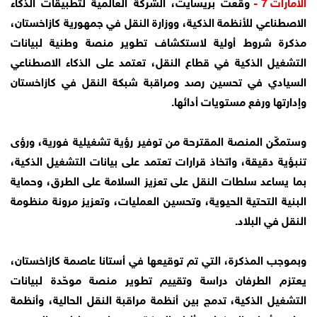
الامارات 7 -
وقّعت بريسايت، الشركة العالمية لتطبيقات الذكاء
الاصطناعي للأنظمة الذكية، ووزارة النقل في جمهورية كازاخستان،
مذكرة شروط أولية لاستكشاف تطوير منصة وطنية لبيانات
التشغيل الذكية في قطاع النقل، تعتمد على الذكاء الاصطناعي
السيادي في تحسين رصد ومراقبة شبكة النقل في كازاخستان
وإدارتها ورفع مستويات أدائها.
وستمكّن المنصة المقترحة من توفير رؤية تشغيلية فورية، ورؤى
تنبؤية دقيقة، واتخاذ قرارات تعتمد على بيانات التشغيل الذكية،
بما يساعد سلطات النقل على تعزيز السلامة على الطرق، وحماية
البنية التحتية الحيوية، وتحسين العمليات، وتعزيز مرونة منظومة
النقل في البلاد.
وبموجب المذكرة، التي تم توقيعها في أستانا عاصمة كازاخستان،
يعتزم الطرفان دراسة وتقييم تطوير منصة موحّدة لبيانات
التشغيل الذكية، تدمج بين أنظمة مراقبة النقل الحالية، وأنظمة