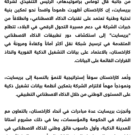
من جانبه قال توماس براموتيدهام، الرئيس التنفيذي لشركة
بريسايت، إن كازاخستان أظهرت طموحاً واضحاً نحو تمكين بنية
تحتية وطنية تعتمد على تقنيات الذكاء الاصطناعي، وانطلاقاً من
خبرات الشركة في دعم مسيرة التحول الرقمي في البلاد، تتطلع
"بريسايت" إلى استكشاف دور تطبيقات الذكاء الاصطناعي
المتقدمة في ترسيخ شبكة نقل أكثر أماناً وكفاءةً ومرونةً في
كازاخستان، بالاعتماد على بيانات التشغيل الذكية الفورية واتخاذ
القرارات القائمة على البيانات.
وتُعد كازاخستان سوقاً إستراتيجية للنموّ بالنسبة إلى بريسايت،
ونموذجاً مهماً لالتزام الشركة بتمكين أنظمة بيانات تشغيل ذكية
على المستوى الوطني من خلال الذكاء الاصطناعي التطبيقي.
وأنجزت بريسايت عدة مبادرات في أنحاء كازاخستان، بالتعاون مع
الشركاء في الحكومة والمؤسسات، بما في ذلك مشروع أستانا
للمدينة الذكية، وأول حاسوب فائق وطني للذكاء الاصطناعي في