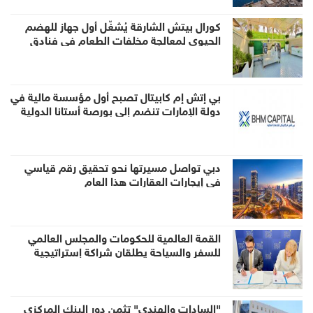
كورال بيتش الشارقة يُشغّل أول جهاز للهضم
الحيوي لمعالجة مخلفات الطعام في فنادق
الإمارة
بي إتش إم كابيتال تصبح أول مؤسسة مالية في
دولة الإمارات تنضم إلى بورصة أستانا الدولية
كعضو لصناعة السوق عبر منصة تبادل
دبي تواصل مسيرتها نحو تحقيق رقم قياسي
في إيجارات العقارات هذا العام
القمة العالمية للحكومات والمجلس العالمي
للسفر والسياحة يطلقان شراكة إستراتيجية
لتعزيز الحوار العالمي وصياغة مستقبل السفر
والسياحة
"السادات والهندي" تثمن دور البنك المركزي