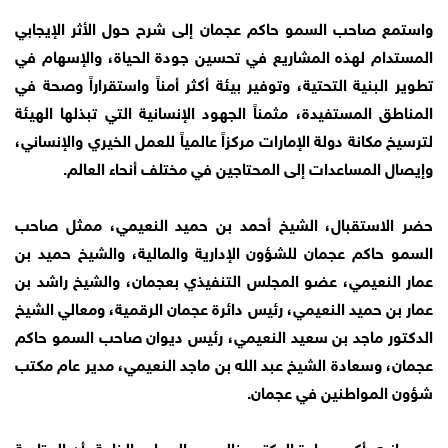
واستمع صاحب السمو حاكم عجمان إلى شرح حول الأثر الإيجابي
المستدام لهذه المشاريع في تحسين جودة الحياة، والإسهام في
تطوير البنية التحتية، وتوفير بيئة أكثر أمناً واستقراراً وصحة في
المناطق المستفيدة، مثمناً الجهود الإنسانية التي تبذلها الهيئة
لترسيخ مكانة دولة الإمارات مركزاً عالمياً للعمل الخيري والإنساني،
وإيصال المساعدات إلى المحتاجين في مختلف أنحاء العالم.
حضر الاستقبال، الشيخ أحمد بن حميد النعيمي، ممثل صاحب
السمو حاكم عجمان ‏للشؤون الإدارية والمالية، والشيخ حميد بن
عمار النعيمي، عضو المجلس التنفيذي بعجمان، والشيخ راشد بن
عمار بن حميد النعيمي، رئيس دائرة عجمان الرقمية، ومعالي الشيخ
الدكتور ماجد بن سعيد النعيمي، رئيس ديوان صاحب السمو ‏حاكم
عجمان، وسعادة الشيخ عبد الله بن ماجد النعيمي، مدير عام مكتب
شؤون المواطنين في عجمان.
من جانبه، أكد سعادة الدكتور خالد عبد الوهاب الخاجة، أن المتابعة