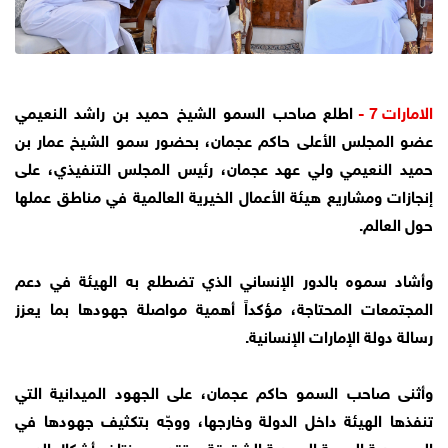
الامارات 7 -
اطلع صاحب السمو الشيخ حميد بن راشد النعيمي
عضو المجلس الأعلى حاكم عجمان، بحضور سمو الشيخ عمار بن
حميد النعيمي ولي عهد عجمان، رئيس المجلس التنفيذي، على
إنجازات ومشاريع هيئة الأعمال الخيرية العالمية في مناطق عملها
حول العالم.
وأشاد سموه بالدور الإنساني الذي تضطلع به الهيئة في دعم
المجتمعات المحتاجة، مؤكداً أهمية مواصلة جهودها بما يعزز
رسالة دولة الإمارات الإنسانية.
وأثنى صاحب السمو حاكم عجمان، على الجهود الميدانية التي
تنفذها الهيئة داخل الدولة وخارجها، ووجّه بتكثيف جهودها في
الجمهورية العربية السورية الشقيقة، وتقديم مختلف أشكال الدعم