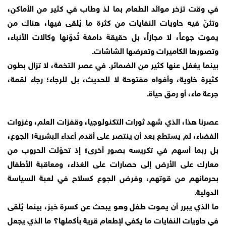
في وقت تزخر موائد الطعام بما لذ وطاب في كثير من الأماكن،
وتئنّ فيه حاويات النفايات من كثرة ما يُلقى فيها، هناك من
يموت جوعاً، لا مجازاً، بل حقيقة دامغة تُدوّنها وكالات الأنباء،
وتصورها الكاميرات وتعرضها الشاشات.
بينما يغفل عنها كثير من الضمائر. في عصر التخمة، لا تزال بطون
كثيرة خاوية، وأفواه مفتوحة لا للحديث، بل للرجاء؛ رجاء لقمة،
جرعة ماء، أو رمق حياة.
عصرنا هذا، الذي شهد ثورات التكنولوجيا، وقفزات العلم، وغزوات
الفضاء، لم يستطع بعد أن ينتصر على أقدم أعداء البشرية؛ الجوع،
بل ربما أسهم في تكريسه بصور أخرى؛ إذ تحوّلت الحروب من
معارك على الأرض إلى حصارات على الغذاء، ومعاقبة الأطفال
بحرمانهم من قوتهم، وفرض الجوع كسلاح في لعبة السياسة
الدولية.
ما الذي يبرر أن يموت طفل وهو يبحث عن كسرة خبز، بينما يُلقى
في حاويات النفايات ما يكفي لإطعام قرية بأكملها؟ ما الذي يجعل