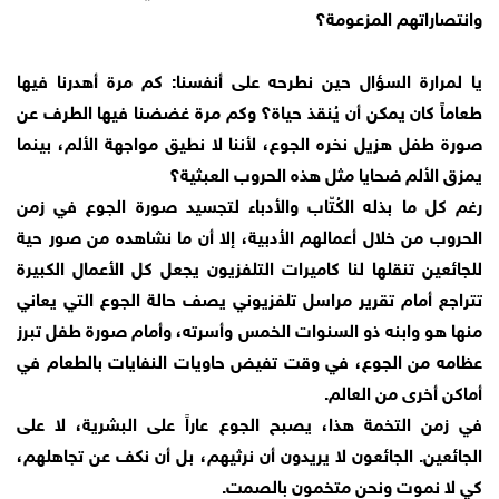
وانتصاراتهم المزعومة؟
يا لمرارة السؤال حين نطرحه على أنفسنا: كم مرة أهدرنا فيها
طعاماً كان يمكن أن يُنقذ حياة؟ وكم مرة غضضنا فيها الطرف عن
صورة طفل هزيل نخره الجوع، لأننا لا نطيق مواجهة الألم، بينما
يمزق الألم ضحايا مثل هذه الحروب العبثية؟
رغم كل ما بذله الكُتّاب والأدباء لتجسيد صورة الجوع في زمن
الحروب من خلال أعمالهم الأدبية، إلا أن ما نشاهده من صور حية
للجائعين تنقلها لنا كاميرات التلفزيون يجعل كل الأعمال الكبيرة
تتراجع أمام تقرير مراسل تلفزيوني يصف حالة الجوع التي يعاني
منها هو وابنه ذو السنوات الخمس وأسرته، وأمام صورة طفل تبرز
عظامه من الجوع، في وقت تفيض حاويات النفايات بالطعام في
أماكن أخرى من العالم.
في زمن التخمة هذا، يصبح الجوع عاراً على البشرية، لا على
الجائعين. الجائعون لا يريدون أن نرثيهم، بل أن نكف عن تجاهلهم،
كي لا نموت ونحن متخمون بالصمت.