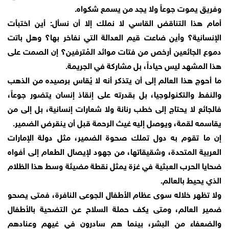
وفريق يموت جوعاً ولا يجد من يسمع شكواه.
أمام هذا التناقض القاسي لا نملك إلا أن نسأل: أين اختبأت
الإنسانية؟ وأين ضاعت قيم العدالة التي نفاخر بها؟ وهل باتت
دموع الجائعين أرخص من فتات موائد المُترفين؟ إن الصمت على
هذا المشهد ليس حياداً، بل مشاركة في الجريمة.
ما أحوج هذا العالم إلى أن يتذكر أنه لا يُقاس برصيده من الذهب
والنفط والتكنولوجيا، بل بقدرته على إنقاذ إنسان يتضور جوعاً،
فالجائع لا يحتاج إلى خطب رنانة ولا شعارات إنسانية، بل إلى من
يقاسمه لقمة، ويوصل إليه غيث الرحمة قبل أن ينقرض الضمير.
إن ما تقوم به دول تملك صحوة الضمير، مثل دولة الإمارات
العربية المتحدة، وشقيقاتها، من جهود لإيصال الطعام إلى أفواه
ضحايا الحرب العبثية في غزة يمثل نقطة مضيئة وسط هذا الظلام
الذي يحيط بالعالم.
ولا تظهر خلاله سوى عظام الأطفال الجوعى النافرة، فمتى يصحو
ضمير العالم، ومتى يكف حملة السلاح عن التضحية بالأطفال
والضعفاء من البشر، بينما هم سادرون في غيهم وعنادهم