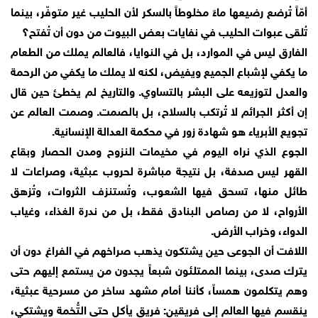
أمّاً تُرضع رضيعها ماءً مخلوطاً بالسكر لأن الحليب غير متوفّر، بينما
تُلقى عبوات الحليب في نفايات بعض البيوت من دون أن تُفتح؟
الفارق ليس في الموارد، بل في النوايا، فالعالم يملك من الطعام
ما يكفي لإشباع الجميع ويفيض، لكنه لا يملك ما يكفي من الرحمة
والعدل لتوزيعه على البشر بالتساوي. والتاريخ لم يخطئ حين قال
إن أكثر الجرائم لا تُرتكب بالسلاح، بل بالصمت. وصمت العالم عن
تجويع الأبرياء هو شهادة زور في محكمة العدالة الإنسانية.
الجوع الذي نراه اليوم في مخيمات النزوح ومدن الحصار وبقاع
القهر ليس صدفة، بل نتيجة مباشرة لحروب عبثية، وصراعات لا
طائل منها، تسحق فيها الشعوب، وتُستنزف الثروات، وتُزهق
الأرواح، لا من رصاص البنادق فقط، بل من ندرة الغذاء، وغياب
الدواء، وخراب الأرض.
اللافت أن الجوعى حين يشتكون يذهب صراخهم في الفراغ دون أن
يترك صدى، بينما الممتلئون شبعاً يجدون من يستمع إليهم حتى
وهم يتكلمون همساً، كأننا أمام مشهد ساخر من مسرحية عبثية،
ينقسم فيها العالم إلى فريقين: فريق يأكل حتى التُّخمة ويشتكي،