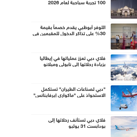
100 تجربة سياحية لعام 2026
اللوفر أبوظبي يقدم خصماً بقيمة
30% على تذاكر الدخول للمقيمين في
دولة الإمارات العربية المتحدة خلال
الصيف
فلاي دبي تعزز عملياتها في إيطاليا
بزيادة رحلاتها إلى نابولي وميلانو
"دبي لصناعات الطيران" تستكمل
الاستحواذ على "ماكواري إيرفاينانس"
بقيمة 9 مليارات دولار
فلاي دبي تستأنف رحلاتها إلى
بودابست 31 يوليو