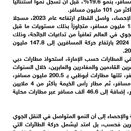
المسافرين تدريجياً لتصل إلى 45.9 مليون مسافر، بنمو 19.6%، قبل أن تسجل نمواً استثنائياً
ووفقاً لبيانات المركز الاتحادي للتنافسية والإحصاء، واصل القطاع ارتفاعه عام 2023، مسجلا
نموا بلغت نسبته 31.2% ليصل إلى 132.5 مليون مسافر، متجاوزاً بذلك مستويات ما قبل
وي في العالم تعافياً من تداعيات الجائحة، وذلك
قبل أن يسجل رقماً تاريخياً جديداً في عام 2024 بارتفاع حركة المسافرين إلى 147.8 مليون
ي المطارات حسب الإمارة، استحواذ مطارات دبي
ن القادمين والمغادرين والعابرين، خلال السنوات
العشر الماضية، بحوالي 782.2 مليون مسافر، تلتها مطارات أبوظبي بـ 200.5 مليون مسافر،
ثم مطار الشارقة الدولي بـ 101.5 مليون مسافر، ثم مطار رأس الخيمة بأكثر من 4 ملايين
مسافر، ومطار الفجيرة بـ 118.1 ألف مسافر، إضافة إلى 46.6 ألف مسافر عبر مطارات محلية
 والإحصاء إلى أن النمو المتواصل في النقل الجوي
رين فحسب، بل امتد ليشمل حركة الطائرات التي