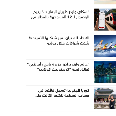
"سكاي واردز طيران الإمارات" يتيح
الوصول لـ 12 ألف وجهة بالقطار في
أوروبا باستخدام الأميال
الاتحاد للطيران تعزز شبكتها الأفريقية
بثلاث شراكات خلال يوليو
"عالم وارنر براذرز جزيرة ياس، أبوظبي"
تطلق لعبة "كريبتونيت كولايدر"
كوريا الجنوبية تسجل فائضا في
حساب السياحة للشهر الثالث على
التوالي