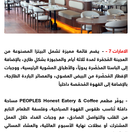
الامارات 7 -
- يضم قائمة مميزة تشمل البيتزا المصنوعة من
العجينة المُخمّرة لمدة ثلاثة أيام والمخبوزة بشكلٍ طازج، بالإضافة
إلى الباستا المحُضّرة يدويّاً، والأطباق المشوية الرئيسية، ووجبات
الإفطار المُحضّرة من البيض العضوي، والعصائر الباردة الطازجة،
بالإضافة إلى القهوة المُحمّصة داخلياً
- يوفّر مطعم PEOPLES Honest Eatery & Coffee مساحة
دافئة تُناسب طقوس القهوة الصباحية، وفلسفة الطعام النابع
من القلب والتواصل الصادق، مع وجبات الغداء خلال العمل
المشترك أو عطلات نهاية الأسبوع العائلية، والعشاء المسائي