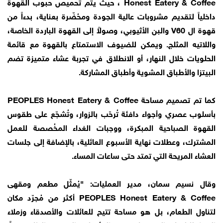
Honest Eatery & Coffee ، حيث يتم تحميص حبوب القهوة
داخلياً لتقديم مشروبات عالية الجودة ومحُضّرة بعناية، بدءاً من
قهوة ال V60 والبن الأثيوبي، وصولاً إلى القهوة الباردة الخاصة،
واللاتيه المثلج. ويمكن للضيوف الاستمتاع بالقهوة مع قائمة
الحلويات خلال النهار، أو الانطلاق في تجربة عشاء متميزة تضم
البيتزا والأطباق المشوية وأطباق المشاركة.
كما تم تصميم مساحة PEOPLES Honest Eatery & Coffee
بأسلوب عصري وأجواء دافئة تُرحّب بالزوار، وتُشجّع على طقوس
القهوة الصباحية المبكرة، ووجبات الغداء المخُصصة للعمل
المشترك، وعطلات نهاية الأسبوع العائلية، بالإضافة إلى جلسات
العشاء المريحة التي تمتد حتى ساعات المساء.
وقال نسيم سمان، مدير العمليات: "يُمثّل مطعم ومقهى
PEOPLES Honest Eatery & Coffee أكثر من مُجرّد مكان
لتناول الطعام، بل هو مساحة تتيح للعائلات والأصدقاء وزملاء