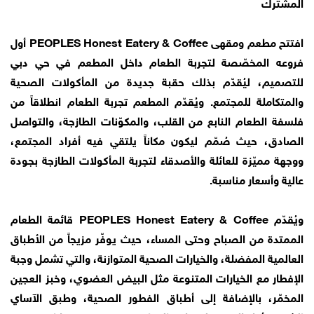
المشترك
افتتح مطعم ومقهى PEOPLES Honest Eatery & Coffee أول
فروعه المخصّصة لتجربة الطعام داخل المطعم في حي دبي
للتصميم، ليُقدّم بذلك حقبة جديدة من المأكولات الصحية
والمتكاملة للمجتمع. ويُقدّم المطعم تجربة الطعام انطلاقاً من
فلسفة الطعام النابع من القلب، والمكوّنات الطازجة، والتواصل
الصادق، حيث صُمّم ليكون مكاناً يلتقي فيه أفراد المجتمع،
ووجهة مميّزة للعائلة والأصدقاء لتجربة المأكولات الطازجة بجودة
عالية وأسعار مناسبة.
ويُقدّم PEOPLES Honest Eatery & Coffee قائمة الطعام
الممتدة من الصباح وحتى المساء، حيث يوفّر مزيجاً من الأطباق
العالمية المفضلة، والخيارات الصحية المتوازنة، والتي تشمل وجبة
الإفطار مع الخيارات المتنوعة مثل البيض العضوي، وخبز العجين
المخمّر، بالإضافة إلى أطباق الفطور الصحية، وطبق الآساي