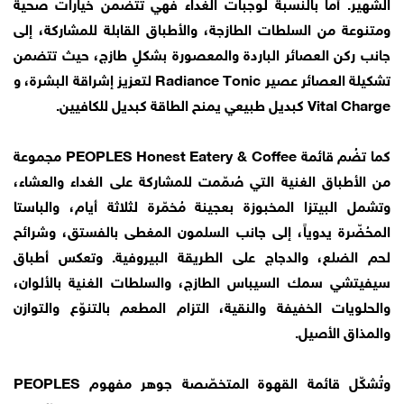
الشهير. أما بالنسبة لوجبات الغداء فهي تتضمن خيارات صحية
ومتنوعة من السلطات الطازجة، والأطباق القابلة للمشاركة، إلى
جانب ركن العصائر الباردة والمعصورة بشكلٍ طازج، حيث تتضمن
تشكيلة العصائر عصير Radiance Tonic لتعزيز إشراقة البشرة، و
Vital Charge كبديل طبيعي يمنح الطاقة كبديل للكافيين.
كما تضُم قائمة PEOPLES Honest Eatery & Coffee مجموعة
من الأطباق الغنية التي صُمّمت للمشاركة على الغداء والعشاء،
وتشمل البيتزا المخبوزة بعجينة مُخمّرة لثلاثة أيام، والباستا
المحُضّرة يدوياً، إلى جانب السلمون المغطى بالفستق، وشرائح
لحم الضلع، والدجاج على الطريقة البيروفية. وتعكس أطباق
سيفيتشي سمك السيباس الطازج، والسلطات الغنية بالألوان،
والحلويات الخفيفة والنقية، التزام المطعم بالتنوّع والتوازن
والمذاق الأصيل.
وتُشكّل قائمة القهوة المتخصّصة جوهر مفهوم PEOPLES