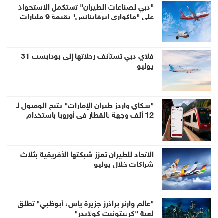
"دبي لصناعات الطيران" تستكمل الاستحواذ
على "ماكواري إيرفاينانس" بقيمة 9 مليارات
دولار
فلاي دبي تستأنف رحلاتها إلى بودابست 31
يوليو
"سكاي واردز طيران الإمارات" يتيح الوصول لـ
12 ألف وجهة بالقطار في أوروبا باستخدام
الأميال
الاتحاد للطيران تعزز شبكتها الأفريقية بثلاث
شراكات خلال يوليو
"عالم وارنر براذرز جزيرة ياس، أبوظبي" تطلق
لعبة "كريبتونيت كولايدر"