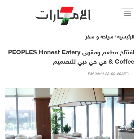
Toggl
navig
الرئيسية
سياحة و سفر
/
افتتاح مطعم ومقهى PEOPLES Honest Eatery
& Coffee في حي دبي للتصميم
28-09-2025 04:11 PM