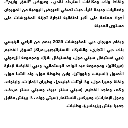
ونقاط ولاء، ومكافآت استرداد نقدي، وعروض "انفق واربح"،
وفعاليات جديدة كلياً، حيث تضفي العروض اليومية من المهرجان
أجواءً ممتعة على أكبر احتفالية لتجارة تجزئة المفروشات على
مستوى المدينة.
ويقام مهرجان دبي للمفروشات 2025 بدعم من الراعي الرئيسي
بنك دبي التجاري، والشركاء الاستراتيجيين:مراكز تسوق الفطيم
(دبي فستيفال سيتي مول، وفستيفال بلازا)، ومجموعة الزرعوني
(ميركاتو)، ومجموعة عبد الواحد الرستماني، ودبي القابضة لإدارة
الأصول (السيف، وبلوواترز، وابن بطوطة مول، وند الشبا مول،
ونخلة جميرا مول، وذا آوتلت فيليدج)، وطيران الإمارات، وإينوك،
و&e، وماجد الفطيم (سيتي سنتر ديرة، وسيتي سنتر مردف،
ومول الإمارات)، وميركس للاستثمار (سيتي ووك، ذا بييتش مقابل
جميرا بيتش ريزيدنس)، وطلبات.