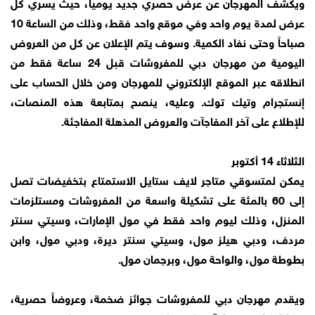
ويكشف المهرجان عن عرض حصري جديد يومياً، حيث يسري كل
عرض لمدة يوم واحد وفي موقع واحد فقط، وذلك من الساعة 10
صباحاً وحتى نفاد الكمية. وسوف يتم الإعلان عن كل من العروض
اليومية من مهرجان دبي للمفروشات قبل 24 ساعة فقط من
انطلاقه عبر الموقع الإلكتروني للمهرجان ومن خلال الحساب على
إنستجرام وتيك توك. وعليه، ينصح بمتابعة هذه المنصات،
للإطلاع على آخر المفاجآت والعروض المذهلة المفاجئة.
الثلاثاء 14 أكتوبر
يمكن لمتسوقي متاجر لايف ستايل الاستمتاع بتخفيضات تصل
إلى 60 بالمئة على تشكيلة واسعة من المفروشات ومستلزمات
المنزل، وذلك ليوم واحد فقط في مول الإمارات، وسيتي سنتر
مردف، ودبي هيلز مول، وسيتي سنتر ديرة، ودبي مول، وابن
بطوطة مول، والواحة مول، وبرجمان مول.
ويقدم مهرجان دبي للمفروشات جوائز ضخمة، وعروضاً حصرية،