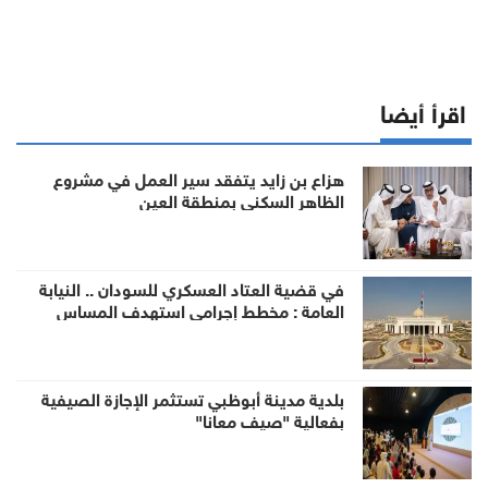
اقرأ أيضا
هزاع بن زايد يتفقد سير العمل في مشروع
الظاهر السكني بمنطقة العين
في قضية العتاد العسكري للسودان .. النيابة
العامة : مخطط إجرامي استهدف المساس
بسيادة الدولة وأمنها والزج باسمها في صراع لا
صلة لها به
بلدية مدينة أبوظبي تستثمر الإجازة الصيفية
بفعالية "صيف معانا"