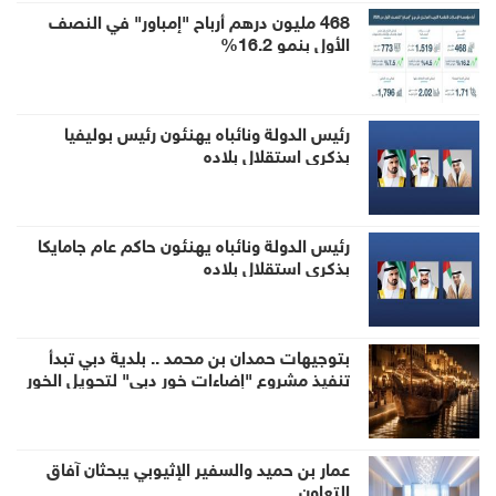
468 مليون درهم أرباح "إمباور" في النصف
الأول بنمو 16.2%
رئيس الدولة ونائباه يهنئون رئيس بوليفيا
بذكرى استقلال بلاده
رئيس الدولة ونائباه يهنئون حاكم عام جامايكا
بذكرى استقلال بلاده
بتوجيهات حمدان بن محمد .. بلدية دبي تبدأ
تنفيذ مشروع "إضاءات خور دبي" لتحويل الخور
إلى وجهة ليلية عالمية
عمار بن حميد والسفير الإثيوبي يبحثان آفاق
التعاون