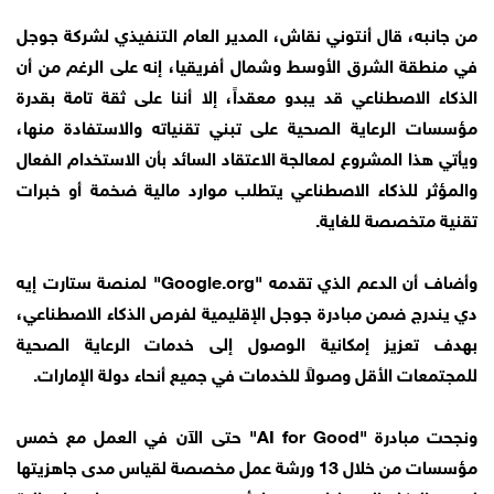
من جانبه، قال أنتوني نقاش، المدير العام التنفيذي لشركة جوجل
في منطقة الشرق الأوسط وشمال أفريقيا، إنه على الرغم من أن
الذكاء الاصطناعي قد يبدو معقداً، إلا أننا على ثقة تامة بقدرة
مؤسسات الرعاية الصحية على تبني تقنياته والاستفادة منها،
ويأتي هذا المشروع لمعالجة الاعتقاد السائد بأن الاستخدام الفعال
والمؤثر للذكاء الاصطناعي يتطلب موارد مالية ضخمة أو خبرات
تقنية متخصصة للغاية.
وأضاف أن الدعم الذي تقدمه "Google.org" لمنصة ستارت إيه
دي يندرج ضمن مبادرة جوجل الإقليمية لفرص الذكاء الاصطناعي،
بهدف تعزيز إمكانية الوصول إلى خدمات الرعاية الصحية
للمجتمعات الأقل وصولاً للخدمات في جميع أنحاء دولة الإمارات.
ونجحت مبادرة "AI for Good" حتى الآن في العمل مع خمس
مؤسسات من خلال 13 ورشة عمل مخصصة لقياس مدى جاهزيتها