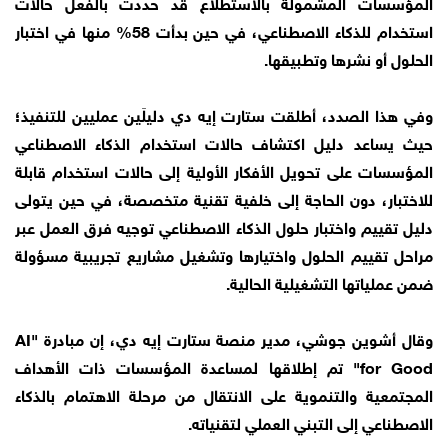
المؤسسات المشمولة بالاستطلاع قد حددت بالفعل حالات
استخدام للذكاء الاصطناعي، في حين بدأت 58% منها في اختبار
الحلول أو نشرها وتطبيقها.
وفي هذا الصدد، أطلقت ستارت إيه دي دليلَين عمليين للتنفيذ؛
حيث يساعد دليل اكتشاف حالات استخدام الذكاء الاصطناعي
المؤسسات على تحويل الأفكار الأولية إلى حالات استخدام قابلة
للاختبار، دون الحاجة إلى خلفية تقنية متخصصة، في حين يتولى
دليل تقييم واختبار حلول الذكاء الاصطناعي توجيه فرق العمل عبر
مراحل تقييم الحلول واختيارها وتشغيل مشاريع تجريبية مسؤولة
ضمن عملياتها التشغيلية الحالية.
وقال أشوين جوشي، مدير منصة ستارت إيه دي، إن مبادرة "AI
for Good" تم إطلاقها لمساعدة المؤسسات ذات الأهداف
المجتمعية والتنموية على الانتقال من مرحلة الاهتمام بالذكاء
الاصطناعي إلى التبني العملي لتقنياته.