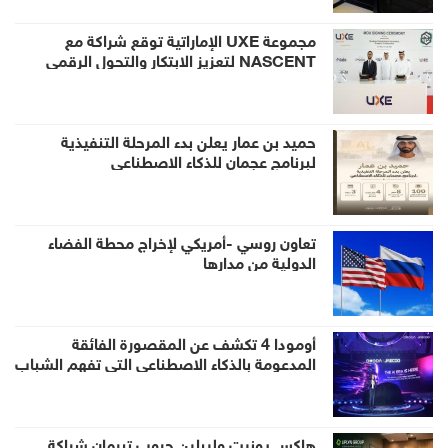
مجموعة UXE الإماراتية توقع شراكة مع
NASCENT لتعزيز الابتكار والتحول الرقمي
حميد بن عمار يعلن بدء المرحلة التنفيذية
لبرنامج عجمان للذكاء الاصطناعي
تعاون روسي -أمريكي لإخراج محطة الفضاء
الدولية من مدارها
أومودا 4 تكشف عن المقصورة الفائقة
المدعومة بالذكاء الاصطناعي التي تفهم الشباب
حول العالم قبيل إطلاقها في الإمارات
هاكس يونيت وليبلين جروب تبرمان شراكة