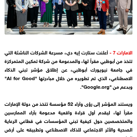
الامارات 7 -
أعلنت ستارت إيه دي، مسرعة الشركات الناشئة التي
تتخذ من أبوظبي مقراً لها، والمدعومة من شركة تمكين المتمركزة
في جامعة نيويورك أبوظبي، عن إطلاق مؤشر تبني الذكاء
الاصطناعي، الذي تم تطويره من خلال مبادرتها "AI for Good"
وبدعم من "Google.org".
ويستند المؤشر إلى رؤى وآراء 52 مؤسسة تتخذ من دولة الإمارات
مقراً لها، ليقدم أول قراءة واقعية مدعومة بآراء الممارسين
والمتخصصين حول كيفية تبني المؤسسات في قطاعي الرعاية
الصحية والأثر الاجتماعي للذكاء الاصطناعي وتطبيقه على أرض