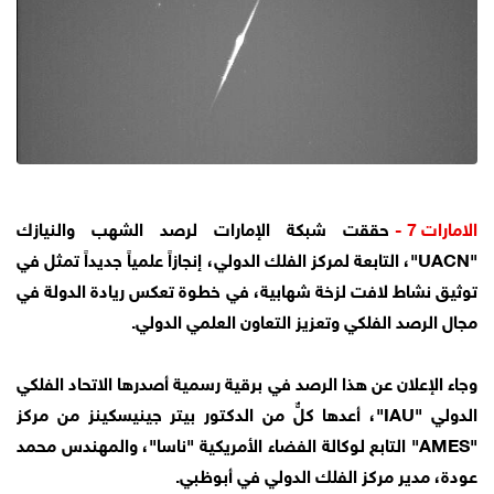
الامارات 7 -
حققت شبكة الإمارات لرصد الشهب والنيازك
"UACN"، التابعة لمركز الفلك الدولي، إنجازاً علمياً جديداً تمثل في
توثيق نشاط لافت لزخة شهابية، في خطوة تعكس ريادة الدولة في
مجال الرصد الفلكي وتعزيز التعاون العلمي الدولي.
وجاء الإعلان عن هذا الرصد في برقية رسمية أصدرها الاتحاد الفلكي
الدولي "IAU"، أعدها كلٌّ من الدكتور بيتر جينيسكينز من مركز
"AMES" التابع لوكالة الفضاء الأمريكية "ناسا"، والمهندس محمد
عودة، مدير مركز الفلك الدولي في أبوظبي.