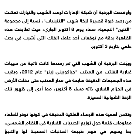
وأوضحت البرقية أن شبكة الإمارات لرصد الشهب والنيازك تمكنت
من رصد ذروة قصيرة لزخة شهب "التنينيات"، نسبة إلى مجموعة
"التنين" النجمية، مساء يوم 8 أكتوبر الجاري، حيث تطابقت هذه
الظاهرة بدقة مع توقعات أحد علماء الفلك التي نُشرت في بحث
علمي بتاريخ 3 أكتوبر.
وبيّنت البرقية أن الشهب التي تم رصدها كانت ناتجة عن حبيبات
غبارية انفلتت من المذنب "جياكوبيني زينر" عام 2012، وبقيت
هذه الجسيمات الدقيقة سابحة في مدار المذنب حتى دخلت الأرض
في الحزام الغباري ذاته مساء 8 أكتوبر، مما أدى إلى ظهور تلك
الزخة الشهابية المميزة.
وتكمن أهمية هذه الأرصاد الفلكية الدقيقة في كونها توفر للعلماء
معلومات قيّمة حول توزيع الحبيبات الغبارية في النظام الشمسي،
بما يسهم في فهم طبيعة المذنبات المسببة لها والتنبؤ