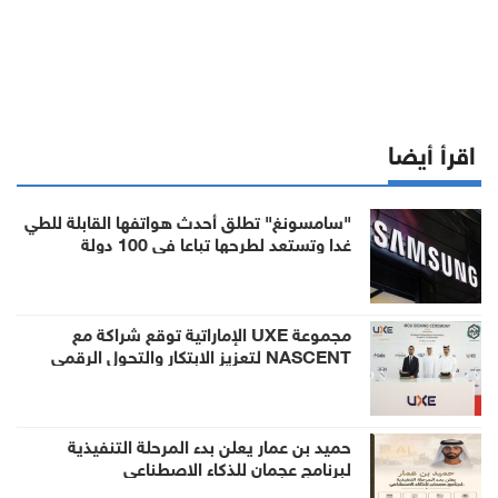
اقرأ أيضا
"سامسونغ" تطلق أحدث هواتفها القابلة للطي
غدا وتستعد لطرحها تباعا في 100 دولة
مجموعة UXE الإماراتية توقع شراكة مع
NASCENT لتعزيز الابتكار والتحول الرقمي
حميد بن عمار يعلن بدء المرحلة التنفيذية
لبرنامج عجمان للذكاء الاصطناعي