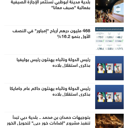
بلدية مدينة أبوظبي تستثمر الإجازة الصيفية
بفعالية "صيف معانا"
468 مليون درهم أرباح "إمباور" في النصف
الأول بنمو 16.2%
رئيس الدولة ونائباه يهنئون رئيس بوليفيا
بذكرى استقلال بلاده
رئيس الدولة ونائباه يهنئون حاكم عام جامايكا
بذكرى استقلال بلاده
بتوجيهات حمدان بن محمد .. بلدية دبي تبدأ
تنفيذ مشروع "إضاءات خور دبي" لتحويل الخور
إلى وجهة ليلية عالمية