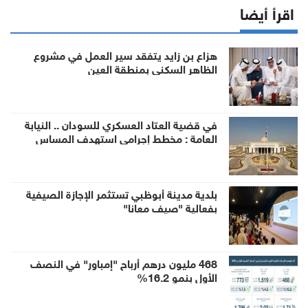
اقرأ أيضا
هزاع بن زايد يتفقد سير العمل في مشروع
الظاهر السكني بمنطقة العين
في قضية العتاد العسكري للسودان .. النيابة
العامة : مخطط إجرامي استهدف المساس
بسيادة الدولة وأمنها والزج باسمها في صراع لا
صلة لها به
بلدية مدينة أبوظبي تستثمر الإجازة الصيفية
بفعالية "صيف معانا"
468 مليون درهم أرباح "إمباور" في النصف
الأول بنمو 16.2%