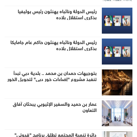
رئيس الدولة ونائباه يهنئون رئيس بوليفيا
بذكرى استقلال بلاده
رئيس الدولة ونائباه يهنئون حاكم عام جامايكا
بذكرى استقلال بلاده
بتوجيهات حمدان بن محمد .. بلدية دبي تبدأ
تنفيذ مشروع "إضاءات خور دبي" لتحويل الخور
إلى وجهة ليلية عالمية
عمار بن حميد والسفير الإثيوبي يبحثان آفاق
التعاون
دائرة تنمية المجتمع تطلق برنامج "قدوتي"