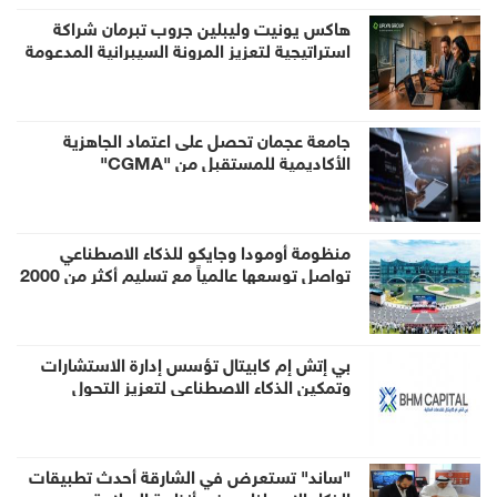
هاكس يونيت وليبلين جروب تبرمان شراكة
استراتيجية لتعزيز المرونة السيبرانية المدعومة
بالذكاء الاصطناعي في منطقة الخليج
جامعة عجمان تحصل على اعتماد الجاهزية
الأكاديمية للمستقبل من "CGMA"
منظومة أومودا وجايكو للذكاء الاصطناعي
تواصل توسعها عالمياً مع تسليم أكثر من 2000
روبوت AiMOGA إلى الأسواق الخارجية
بي إتش إم كابيتال تؤسس إدارة الاستشارات
وتمكين الذكاء الاصطناعي لتعزيز التحول
المؤسسي المدعوم بالذكاء الاصطناعي
"ساند" تستعرض في الشارقة أحدث تطبيقات
الذكاء الاصطناعي في أنظمة السلامة