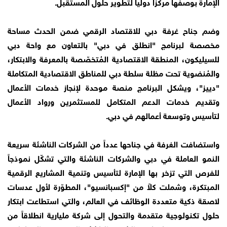
الإمارة بوصفها مركزاً دولياً لتطوير حلول المستقبل.
وضم جناح غرفة دبي للاقتصاد الرقمي ضمن الحدث مساحة
مخصصة لبرنامج "انطلق في دبي" بالتعاون مع واحة دبي
للسيليكون، المنطقة الاقتصادية المُتخصّصة بالمعرفة والابتكار،
والمُنضوية تحت مظلة سلطة دبي للمناطق الاقتصادية المتكاملة
"دييز"، ويشكل البرنامج منصة موحدة لإنجاز خدمات الأعمال
وتقديم خدمات الدعم المتكامل للمستثمرين ورواد الأعمال
لتأسيس وتوسعة أعمالهم في دبي.
واستضافت الغرفة في جناحها عدداً من الشركات الناشئة سريعة
النمو العاملة في دبي والشركات الناشئة والتي تشكّل نموذجاً
للفرص التي تزخر بها الإمارة لتأسيس وتنمية المشاريع الرقمية
المبتكرة، وشملت كلاً من "إكسبانسيو"، المطوّرة لأول عدسات
لاصقة ذكية متعددة الوظائف في العالم، والتي استطاعت ابتكار
حلول تكنولوجية متقدمة والتحول إلى شركة مليارية انطلاقاً من