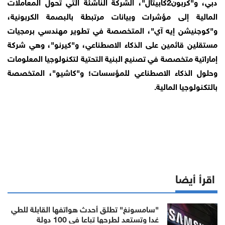
دبي، و"كربون2كابيتال"، الشركة الناشئة التي تحول المعاملات
المالية إلى مؤشرات وبيانات مرتبطة بالبصمة الكربونية،
و"كوجنيشن إيه آي"، المتخصصة في تطوير مهندسي برمجيات
مستقلين قائمين على الذكاء الاصطناعي، و"كيرنو"، وهي شركة
إماراتية متخصصة في تصنيع البنية التحتية لتكنولوجيا المعلومات
وحلول الذكاء الاصطناعي للمؤسسات؛ و"كاشيو"، المتخصصة
بالتكنولوجيا المالية.
اقرأ أيضا
"سامسونغ" تطلق أحدث هواتفها القابلة للطي
غدا وتستعد لطرحها تباعا في 100 دولة