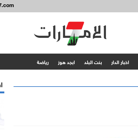
7.com
اخبار الدار
بنت البلد
ابجد هوز
رياضة
اق